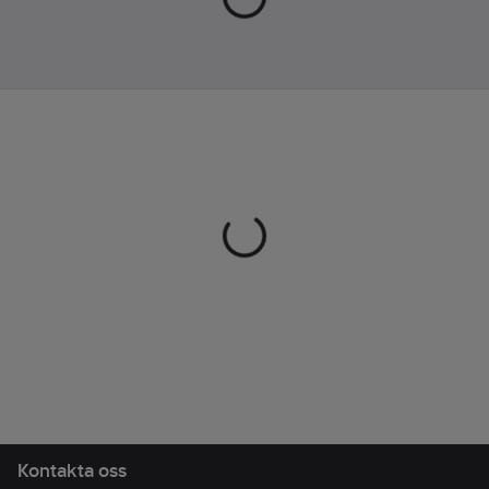
front samt axelremmar.
Mått: 30x24x47
Volym: 20 liter
Artikelnr:
594886
Lev.
158827-392-0
artikelnr:
Ean
7332643151171
artikelnr:
Materialklass
TE466B
Kontakta oss