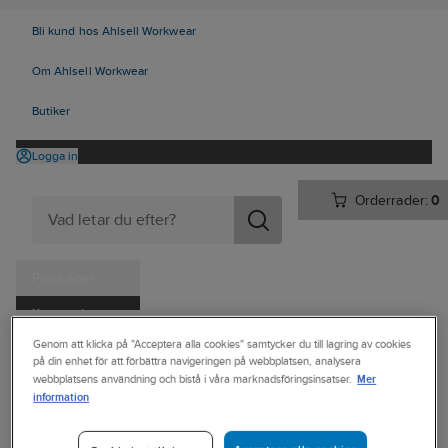
Bli kund hos Ahlsell Workwear
Om Ahlsell Workwear
Butiker
Logga in
Orderrader:
0
Produkter
Kampanjer
Ahlsell
Produkter
Arbetsplats
Förvaring
Väskor och lådor
Genom att klicka på "Acceptera alla cookies" samtycker du till lagring av cookies
Tjänster
på din enhet för att förbättra navigeringen på webbplatsen, analysera
Övriga väskor och bagar
Mer
webbplatsens användning och bistå i våra marknadsföringsinsatser.
Kataloger
information
DERBY OF SWEDEN
Handla hos oss
Ryggsäck