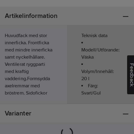
Artikelinformation
Huvudfack med stor
Teknisk data
innerficka. Frontficka
med mindre innerficka
Modell/Utförande:
samt nyckelhållare.
Väska
Ventilerat ryggparti
Feedba
med kraftig
Volym/Innehåll:
vaddering.Formsydda
20
l
axelremmar med
Färg:
bröstrem. Sidofickor
Svart/Gul
av mesh. Resårsnodd
på front för extra
Varianter
förvaring. Storleks
reglering på kortsidor.
Reflex detaljer på