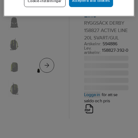
Acceptera alla cookies
Cookie-inställningar
Derby Active
Line
RYGGSÄCK DERBY
158827 ACTIVE LINE
20L SVART/GUL
Artikelnr:
594886
Lev.
158827-392-0
artikelnr:
Logga in
för att se
saldo och pris