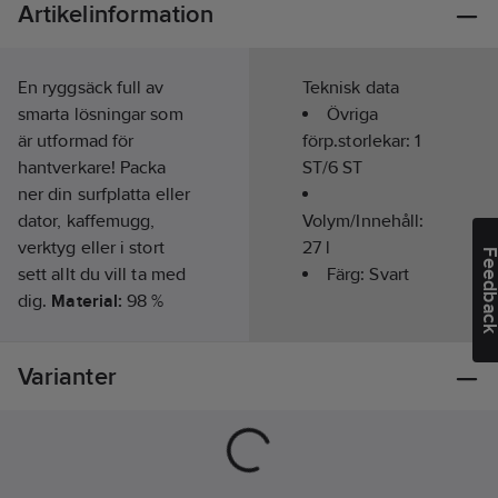
Artikelinformation
En ryggsäck full av
Teknisk data
smarta lösningar som
Övriga
är utformad för
förp.storlekar:
1
hantverkare! Packa
ST/6 ST
ner din surfplatta eller
dator, kaffemugg,
Volym/Innehåll:
verktyg eller i stort
27
l
Feedba
sett allt du vill ta med
Färg:
Svart
dig.
Material:
98 %
polyester, 2 % PVC.
Artikelnr:
602635
Varianter
Lev.
79583_990-STD
artikelnr:
Ean
7040056062747
artikelnr:
Materialklass
TE466A