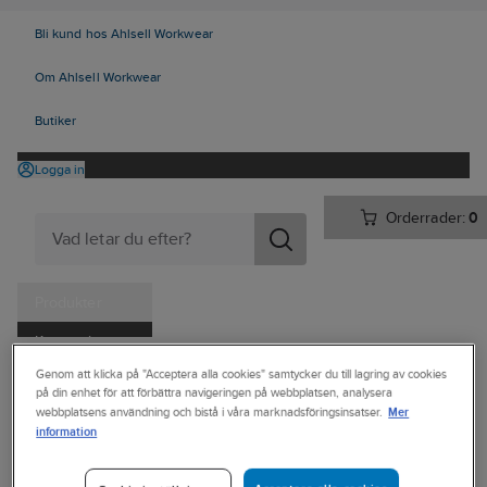
Bli kund hos Ahlsell Workwear
Om Ahlsell Workwear
Butiker
Logga in
Orderrader:
0
Produkter
Kampanjer
Ahlsell
Produkter
Arbetsplats
Förvaring
Väskor och lådor
Genom att klicka på "Acceptera alla cookies" samtycker du till lagring av cookies
Tjänster
på din enhet för att förbättra navigeringen på webbplatsen, analysera
Övriga väskor och bagar
Mer
webbplatsens användning och bistå i våra marknadsföringsinsatser.
Kataloger
information
CLIQUE
Handla hos oss
Bag Clique® 2