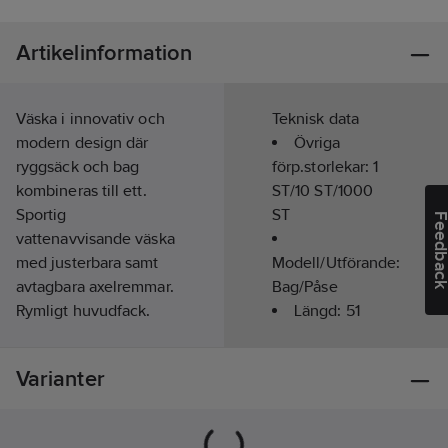
Artikelinformation
Väska i innovativ och
Teknisk data
modern design där
Övriga
ryggsäck och bag
förp.storlekar:
1
kombineras till ett.
ST/10 ST/1000
Sportig
ST
Feedba
vattenavvisande väska
med justerbara samt
Modell/Utförande:
avtagbara axelremmar.
Bag/Påse
Rymligt huvudfack.
Längd:
51
Botten samt
cm
mittenpartiet på
Diameter:
Varianter
väskan i polyester är
33
cm
perfekta tryckytor.
Artikelnr:
648124
Volym/Innehåll: