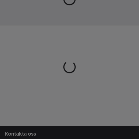
Lev.
42
l
040235-99-0
artikelnr:
Färg:
Svart
Ean
7332413453061
artikelnr:
Materialklass
TE466B
Kontakta oss