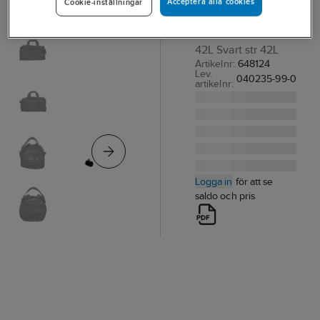
Acceptera alla cookies
Cookie-inställningar
in 1
2 IN 1 BAG SVART
42L Svart str 42L
Artikelnr:
648124
Lev.
040235-99-0
artikelnr:
Logga in
för att se
saldo och pris