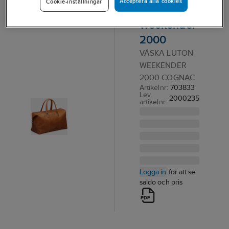
Acceptera alla cookies
Cookie-inställningar
Luton
Weekender
2000
VÄSKA LUTON
WEEKENDER
2000 COGNAC
Artikelnr:
703833
Lev.
2000235
artikelnr:
Logga in
för att se
saldo och pris