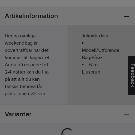
Artikelinformation
Denna rymliga
Teknisk data
weekendbag är
oöverträffbar när det
Modell/Utförande:
kommer till kapacitet.
Bag/Påse
Är du på resande fot i
Färg:
Feedba
2-4 nätter kan du lita
Ljusbrun
på att allt du kan
tänkas behöva får
plats. Inne i väskan
hittar du en
dragkedjeficka där du
Varianter
kan förvara ditt pass,
dina nycklar och din
plånbok. Väskan är