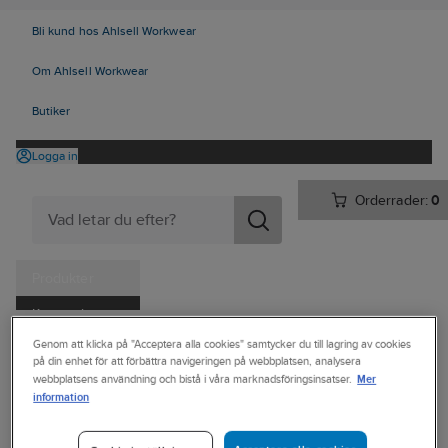
Bli kund hos Ahlsell Workwear
Om Ahlsell Workwear
Butiker
Logga in
Orderrader:
0
Produkter
Kampanjer
Ahlsell
Produkter
Arbetsplats
Förvaring
Väskor och lådor
Genom att klicka på "Acceptera alla cookies" samtycker du till lagring av cookies
Tjänster
på din enhet för att förbättra navigeringen på webbplatsen, analysera
Övriga väskor och bagar
Mer
webbplatsens användning och bistå i våra marknadsföringsinsatser.
Kataloger
information
BERKELEY
Handla hos oss
Väska