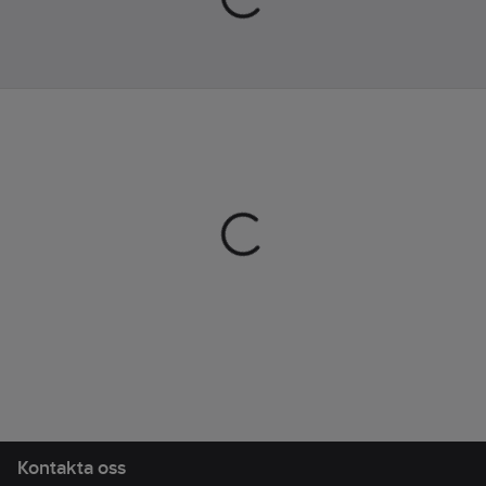
gjord för att hålla en
livstid.
Artikelnr:
703833
Lev.
2000235
artikelnr:
Ean
7340121772930
artikelnr:
Materialklass
TP8710
Kontakta oss