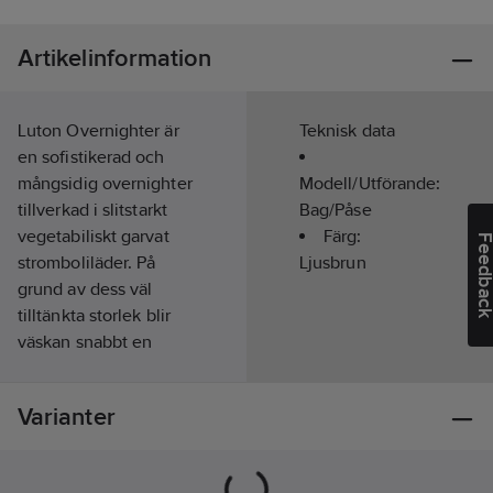
Artikelinformation
Luton Overnighter är
Teknisk data
en sofistikerad och
mångsidig overnighter
Modell/Utförande:
tillverkad i slitstarkt
Bag/Påse
vegetabiliskt garvat
Färg:
Feedba
stromboliläder. På
Ljusbrun
grund av dess väl
tilltänkta storlek blir
väskan snabbt en
vardagsfavorit, både
på och utanför
Varianter
arbetet. Den är gjord
för att lätt klara av 1-2
nätters packning. Ett