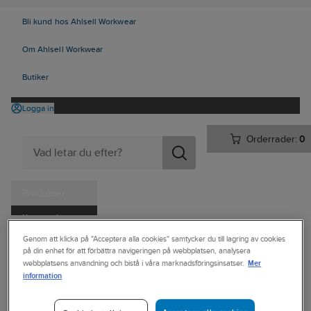
Bli kund hos Ahlsell Workwear
Om Ahlsell Workwear
Butiker
Logga in
Orderrader:
0
Produkter
Kampanjer
Ahlsell
Produkter
Arbetsplats
Förvaring
Väskor och lådor
Genom att klicka på "Acceptera alla cookies" samtycker du till lagring av cookies
Tjänster
på din enhet för att förbättra navigeringen på webbplatsen, analysera
Övriga väskor och bagar
Mer
webbplatsens användning och bistå i våra marknadsföringsinsatser.
Kataloger
information
BERKELEY
Handla hos oss
Väska