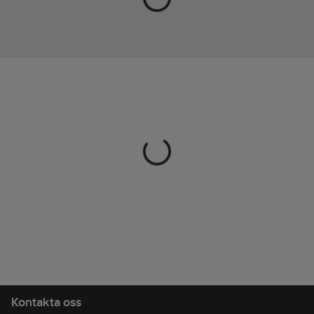
par skor, några
skjortor, en tröja och
lite toalettartiklar går
ner med lätthet.
Artikelnr:
703835
Lev. artikelnr:
2001235
Ean
7340121772954
artikelnr:
Materialklass
TP8710
Kontakta oss