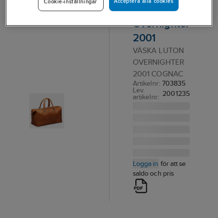
Acceptera alla cookies
Cookie-inställningar
Luton
Overnighter
2001
VÄSKA LUTON
OVERNIGHTER
2001 COGNAC
Artikelnr:
703835
Lev.
2001235
artikelnr:
Logga in
för att se
saldo och pris