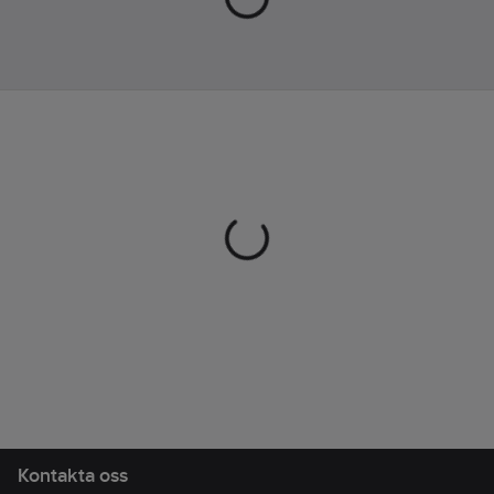
Lev.
2005235
artikelnr:
Ean
7340121773036
artikelnr:
Materialklass
TP8710
Kontakta oss