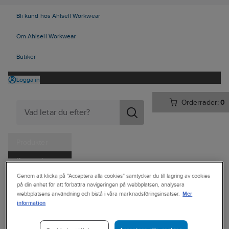
Bli kund hos Ahlsell Workwear
Om Ahlsell Workwear
Butiker
Logga in
Orderrader:
0
Produkter
Kampanjer
Ahlsell
Produkter
Arbetsplats
Förvaring
Väskor och lådor
Genom att klicka på "Acceptera alla cookies" samtycker du till lagring av cookies
Tjänster
på din enhet för att förbättra navigeringen på webbplatsen, analysera
Övriga väskor och bagar
Mer
webbplatsens användning och bistå i våra marknadsföringsinsatser.
Kataloger
information
BERKELEY
Handla hos oss
Korthållare