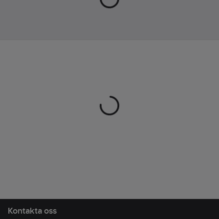
även som
förvaringsficka när
väskan inte används.
Mått (bredd × djup ×
höjd): 31 x 35 x 53 cm.
Artikelnr:
713047
Lev. artikelnr:
339363
Ean
7318841324173
artikelnr:
Materialklass
TE466B
Kontakta oss