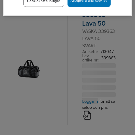
Acceptera alla cookies
Cookie-inställningar
Haglöfs
339363
Lava 50
VÄSKA 339363
LAVA 50
SVART
Artikelnr:
713047
Lev.
339363
artikelnr:
Logga in
för att se
saldo och pris