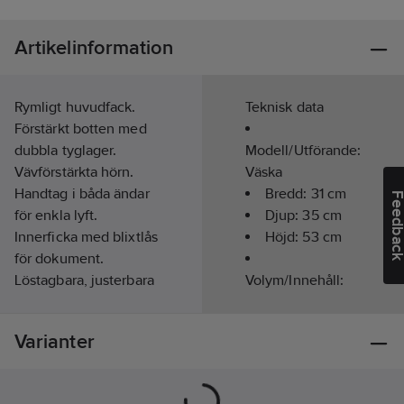
Artikelinformation
Rymligt huvudfack.
Teknisk data
Förstärkt botten med
dubbla tyglager.
Modell/Utförande:
Vävförstärkta hörn.
Väska
Handtag i båda ändar
Bredd:
31
cm
Feedba
för enkla lyft.
Djup:
35
cm
Innerficka med blixtlås
Höjd:
53
cm
för dokument.
Löstagbara, justerbara
Volym/Innehåll:
axelremmar. Innerfack
50
l
med blixtlås för
Färg:
Svart
Varianter
separat förvaring av
extra kläder eller
utrustning – fungerar