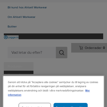
Bli kund hos Ahlsell Workwear
Om Ahlsell Workwear
Butiker
Logga in
Orderrader:
0
Produkter
Kampanjer
Ahlsell
Produkter
Arbetsplats
Förvaring
Väskor och lådor
Genom att klicka på "Acceptera alla cookies" samtycker du till lagring av cookies
Tjänster
på din enhet för att förbättra navigeringen på webbplatsen, analysera
Övriga väskor och bagar
Mer
webbplatsens användning och bistå i våra marknadsföringsinsatser.
Kataloger
information
HAGLÖFS
Handla hos oss
Väska