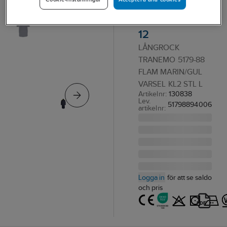
Tranemo 5179-
88 Flam ELIM
12
LÅNGROCK
TRANEMO 5179-88
FLAM MARIN/GUL
VARSEL KL2 STL L
Artikelnr:
130838
Lev.
51798894006
artikelnr:
Logga in
för att se saldo
och pris