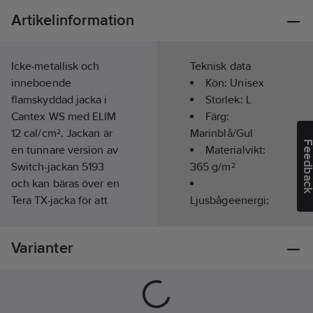
Artikelinformation
Icke-metallisk och
Teknisk data
inneboende
Kön:
Unisex
flamskyddad jacka i
Storlek:
L
Cantex WS med ELIM
Färg:
12 cal/cm². Jackan är
Marinblå/Gul
Feedba
en tunnare version av
Materialvikt:
Switch-jackan 5193
365
g/m²
och kan bäras över en
Tera TX-jacka för att
Ljusbågeenergi:
uppnå ELIM 30
18
cal/cm². PFAS-fri.
Varianter
Värme-/Flamskyddad
Dold knäppning fram
(EN 11612):
Ja
med kardborreband
för snabb avtagning.
Ljusbågeprovad: