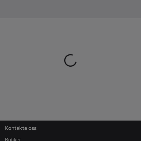
Justerbara ärmslut.
Ja
Rygglängd i storlek L =
122 cm.
Maskintvättbar:
Artikelnr:
130838
Ja
Lev.
Flamtåligt
51798894006
artikelnr:
utförande:
Ja
Ean
7393286322038
artikelnr:
Svetsskyddad
Materialklass
TP2510
(EN 11611):
Ja
Typ av
förslutning/stängning:
Kardborreband
Kemikalietålig:
Ja
Modell/Utförande:
Kontakta oss
Rock/Kappa
Säsong:
Året
Butiker