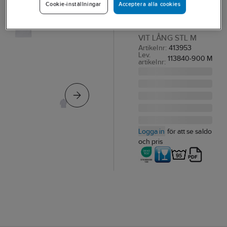
Acceptera alla cookies
Cookie-inställningar
P154
ROCK FK 3004 P154
VIT LÅNG STL M
Artikelnr:
413953
Lev.
113840-900 M
artikelnr:
Logga in
för att se saldo
och pris