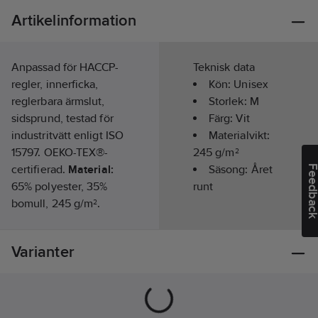
Artikelinformation
Anpassad för HACCP-
Teknisk data
regler, innerficka,
Kön:
Unisex
reglerbara ärmslut,
Storlek:
M
sidsprund, testad för
Färg:
Vit
industritvätt enligt ISO
Materialvikt:
15797. OEKO-TEX®-
245
g/m²
certifierad.
Material:
Säsong:
Året
Feedba
65% polyester, 35%
runt
bomull, 245 g/m².
Standard:
ISO 15797. OEKO-
Varianter
TEX®-certifierad.
PFAS-fri
Artikelnr:
413953
Lev.
113840-900 M