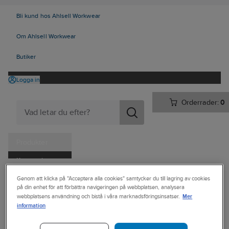
Bli kund hos Ahlsell Workwear
Om Ahlsell Workwear
Butiker
Logga in
Orderrader:
0
Produkter
Kampanjer
Ahlsell
Produkter
Personligt skydd
Kläder
Jackor
Rockar
Tjänster
Genom att klicka på "Acceptera alla cookies" samtycker du till lagring av cookies
på din enhet för att förbättra navigeringen på webbplatsen, analysera
Mer
Kataloger
webbplatsens användning och bistå i våra marknadsföringsinsatser.
FRISTADS
information
Långrock
Handla hos oss
Fristads 3004