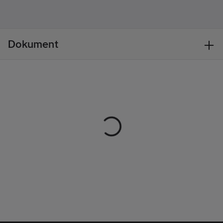
ärmslut med
tryckknapp, Testad
och godkänd enligt
IEC 61340, OEKO-
Dokument
TEX®-certifierad.
Material:
67%
polyester, 31% bomull,
2% konduktiva fibrer,
192 g/m².
Standard:
IEC 61340 PFAS-fri
Artikelnr:
463131
Lev.
120955-900 XL
artikelnr:
Ean
7322302621299
artikelnr:
Materialklass
TP2700