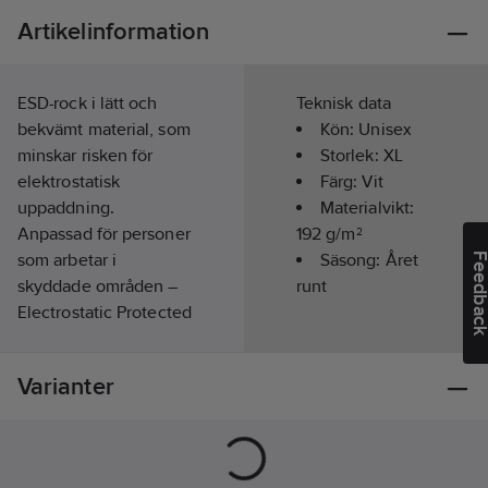
Artikelinformation
ESD-rock i lätt och
Teknisk data
bekvämt material, som
Kön:
Unisex
minskar risken för
Storlek:
XL
elektrostatisk
Färg:
Vit
uppaddning.
Materialvikt:
Anpassad för personer
192
g/m²
som arbetar i
Säsong:
Året
Feedba
skyddade områden –
runt
Electrostatic Protected
Areas (EPA). Dolda
tryckknappar,
Varianter
Bröstficka med lock
och pennficka, 2
framfickor med lock,
Slits bak, Reglerbart