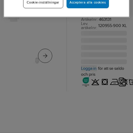
Acceptera alla cookies
Cookie-inställningar
ROCK FK 3080 ELP
VIT ESD STL XL
Artikelnr:
463131
Lev.
120955-900 XL
artikelnr:
Logga in
för att se saldo
och pris