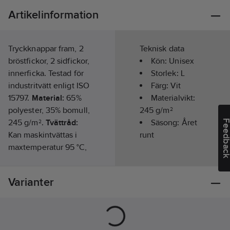
Artikelinformation
Tryckknappar fram, 2
Teknisk data
bröstfickor, 2 sidfickor,
Kön:
Unisex
innerficka. Testad för
Storlek:
L
industritvätt enligt ISO
Färg:
Vit
15797.
Material:
65%
Materialvikt:
polyester, 35% bomull,
245
g/m²
245 g/m².
Tvättråd:
Säsong:
Året
Feedba
Kan maskintvättas i
runt
maxtemperatur 95 °C,
normalprogram.
Standard:
Varianter
ISO 15797 / OEKO-
TEX®-certifierad.
PFAS-fri
Artikelnr:
484765