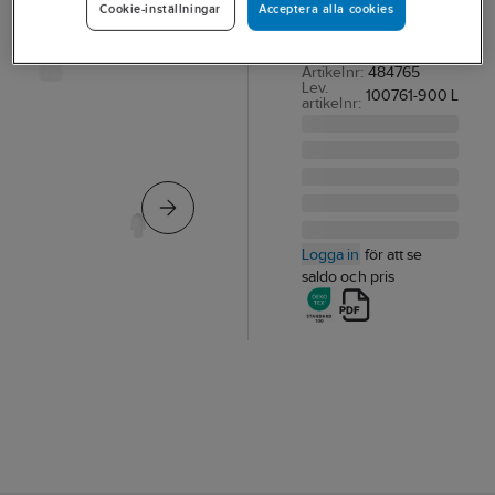
Acceptera alla cookies
Cookie-inställningar
ROCK FK 3001 P154
VIT STL L
Artikelnr:
484765
Lev.
100761-900 L
artikelnr:
Logga in
för att se
saldo och pris