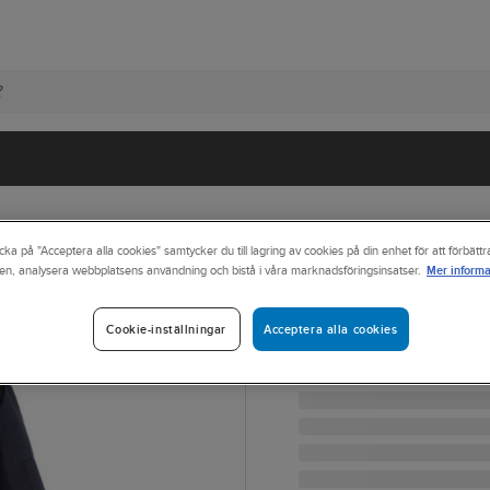
cka på "Acceptera alla cookies" samtycker du till lagring av cookies på din enhet för att förbätt
Mer informa
en, analysera webbplatsens användning och bistå i våra marknadsföringsinsatser.
HEJCO
Kockrock Hejco 
Acceptera alla cookies
Cookie-inställningar
KEVIN KOCKROCK HERR 
Artikelnr:
586337
Lev. artikelnr:
113971-940 C5