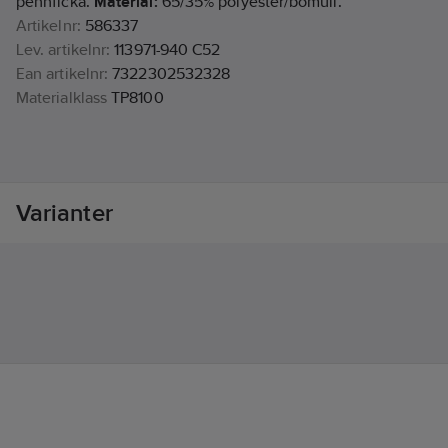
pennficka.
Material:
65/35% polyester/bomull.
Artikelnr:
586337
Lev. artikelnr:
113971-940 C52
Ean artikelnr:
7322302532328
Materialklass
TP8100
Varianter