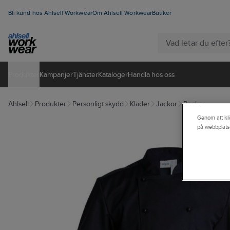
Bli kund hos Ahlsell Workwear
Om Ahlsell Workwear
Butiker
Produkter
Kampanjer
Tjänster
Kataloger
Handla hos oss
Ahlsell
Produkter
Personligt skydd
Kläder
Jackor
Rockar
Genom att kli
på webbplats