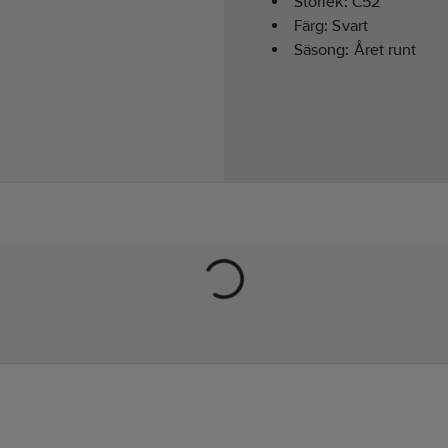
Storlek:
C52
Färg:
Svart
Säsong:
Året runt