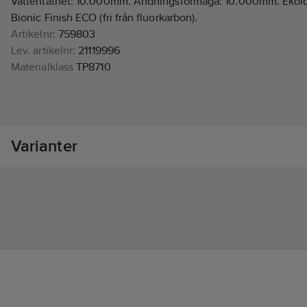
Vattentäthet: 10.000mm. Andningsförmåga: 10.000mm. Ekol
Bionic Finish ECO (fri från fluorkarbon).
Artikelnr:
759803
Lev. artikelnr:
21119996
Materialklass
TP8710
Varianter