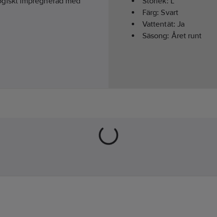
ogiskt impregnerad med
Storlek:
L
Färg:
Svart
Vattentät:
Ja
Säsong:
Året runt