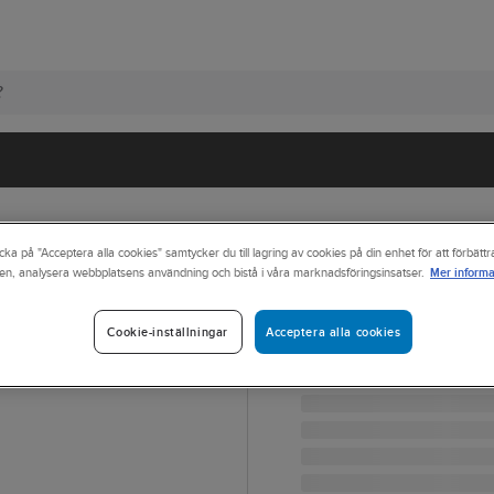
cka på "Acceptera alla cookies" samtycker du till lagring av cookies på din enhet för att förbätt
Mer informa
en, analysera webbplatsens användning och bistå i våra marknadsföringsinsatser.
BERKELEY
Rock Berkeley 2
Acceptera alla cookies
Cookie-inställningar
ROCK 2111 DAM BERKELE
Artikelnr:
759803
Lev. artikelnr:
21119996