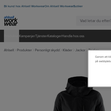
Bli kund hos Ahlsell Workwear
Om Ahlsell Workwear
Butiker
Produkter
Kampanjer
Tjänster
Kataloger
Handla hos oss
Ahlsell
Produkter
Personligt skydd
Kläder
Jackor
Rockar
Genom att kli
på webbplats