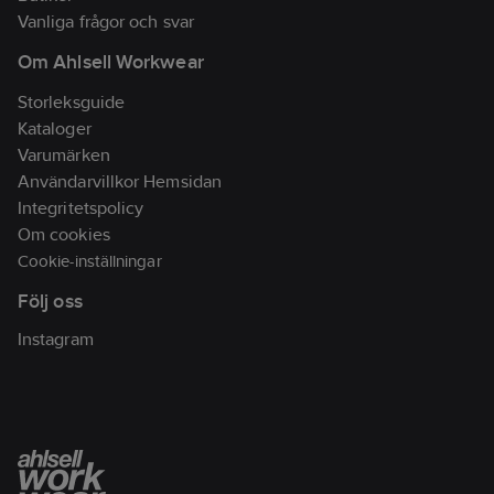
7393286323059
artikelnr:
utförande:
Ja
Vanliga frågor och svar
Materialklass
TP2510
Om Ahlsell Workwear
Överensstämmer
med:
EN ISO
Storleksguide
11612, IEC
Kataloger
61482, EN 1149,
Varumärken
EN 13034
Användarvillkor Hemsidan
Integritetspolicy
Om cookies
Cookie-inställningar
Följ oss
Instagram