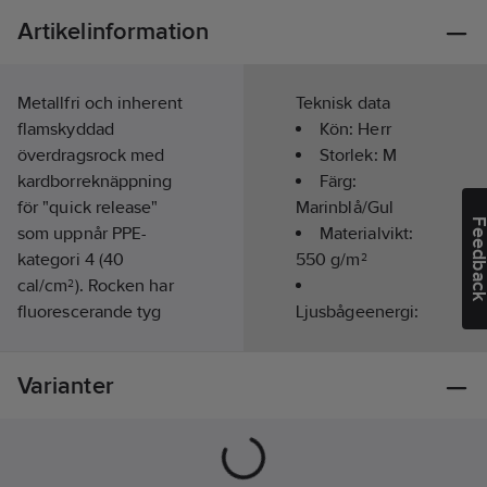
Artikelinformation
Metallfri och inherent
Teknisk data
flamskyddad
Kön:
Herr
överdragsrock med
Storlek:
M
kardborreknäppning
Färg:
för "quick release"
Marinblå/Gul
Feedba
som uppnår PPE-
Materialvikt:
kategori 4 (40
550
g/m²
cal/cm²). Rocken har
fluorescerande tyg
Ljusbågeenergi:
över axlarna för
45
förhöjd synbarhet och
Varianter
är tillverkad i ett
Värme-/Flamskyddad
mjukt, vind- och
(EN 11612):
Ja
vattenavvisande
softshelltyg.
Ljusbågeprovad: