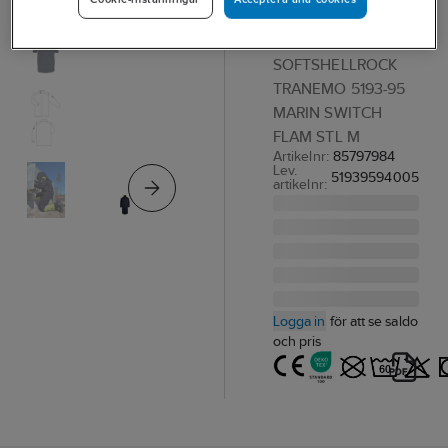
Tranemo 5193-
95 Flam
SOFTSHELLROCK
TRANEMO 5193-95
MARIN SWITCH
FLAM STL M
Artikelnr:
85797984
Lev.
51939594005
artikelnr:
Logga in
för att se saldo
och pris