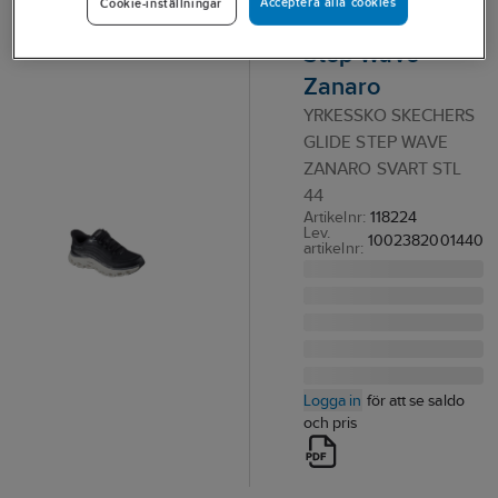
Acceptera alla cookies
Cookie-inställningar
Skechers Glide
Step Wave
Zanaro
YRKESSKO SKECHERS
GLIDE STEP WAVE
ZANARO SVART STL
44
Artikelnr:
118224
Lev.
1002382001440
artikelnr:
Logga in
för att se saldo
och pris