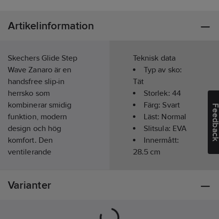
Artikelinformation
Skechers Glide Step
Teknisk data
Wave Zanaro är en
Typ av sko:
handsfree slip-in
Tät
herrsko som
Storlek:
44
kombinerar smidig
Färg:
Svart
Feedba
funktion, modern
Läst:
Normal
design och hög
Slitsula:
EVA
komfort. Den
Innermått:
ventilerande
28.5
cm
meshovandelen ger
Ovandel:
en luftig och följsam
Mesh
Varianter
passform, medan Air-
Cooled Memory Foam-
innersulan formar sig