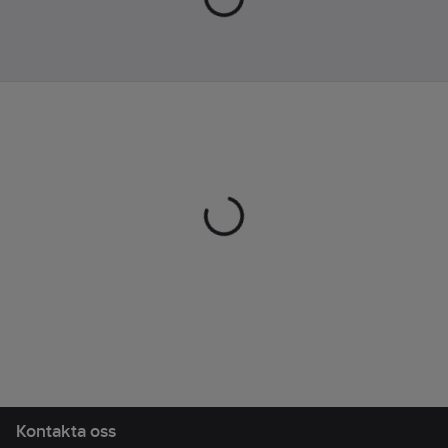
efter foten för
långvarig komfort.
Skechers är känt för
sina bekväma,
prisvärda och
kvalitativa skor med
modern teknologi,
vilket gör denna
modell perfekt för
vardag och aktiva
dagar.
Artikelnr:
118224
Lev.
1002382001440
artikelnr:
Ean
199025869249
artikelnr:
Materialklass
TJ4090
Kontakta oss