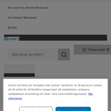
Bli kund hos Ahlsell Workwear
Om Ahlsell Workwear
Butiker
Logga in
Orderrader:
0
Produkter
Kampanjer
Ahlsell
Produkter
Personligt skydd
Skor
Yrkesskor
Genom att klicka på "Acceptera alla cookies" samtycker du till lagring av cookies
Tjänster
på din enhet för att förbättra navigeringen på webbplatsen, analysera
Yrkesskor, utan skydd
Mer
webbplatsens användning och bistå i våra marknadsföringsinsatser.
Kataloger
information
SKECHERS
Handla hos oss
Yrkessko