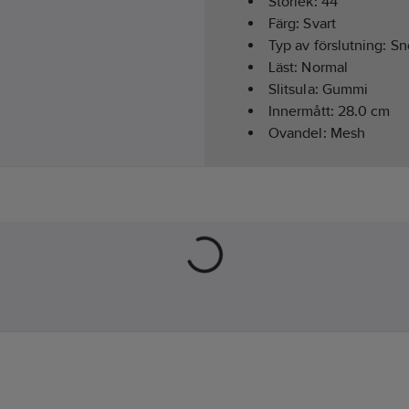
Storlek:
44
Färg:
Svart
Typ av förslutning:
Sn
Läst:
Normal
Slitsula:
Gummi
Innermått:
28.0
cm
Ovandel:
Mesh