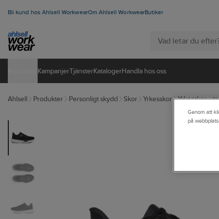
Bli kund hos Ahlsell Workwear
Om Ahlsell Workwear
Butiker
Produkter
Kampanjer
Tjänster
Kataloger
Handla hos oss
Ahlsell
Produkter
Personligt skydd
Skor
Yrkesskor
Yrkesskor, ut
Genom att kli
på webbplats