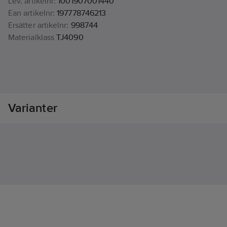
Lev. artikelnr:
1001907001440
Ean artikelnr:
197778746213
Ersätter artikelnr:
998744
Materialklass
TJ4090
Varianter