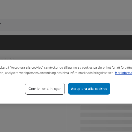
an skydd
cka på "Acceptera alla cookies" samtycker du till lagring av cookies på din enhet för att förbätt
Mer informa
en, analysera webbplatsens användning och bistå i våra marknadsföringsinsatser.
UNDER ARMOUR
Yrkessko Under 
Acceptera alla cookies
Cookie-inställningar
YRKESSKO UNDER ARMOU
Artikelnr:
123932
Lev. artikelnr:
10019070014