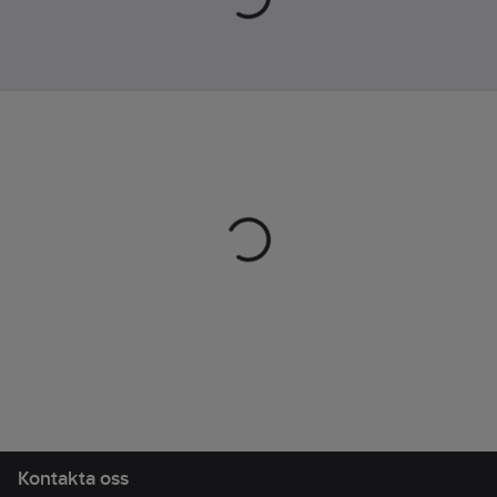
med känslan av en
Material
landsvägssko på asfalt
ovandel:
Tyg
och en trailsko i
(textil)
skogen. Med en
elastisk ovandel i
vattenresistent mesh
uppnås en tight och
säker passform för en
stabil och bekväm
aktivitet. Det som
främst särskiljer Repel
är integreringen av
Vittorias racing-
teknologi för
gravelcykling. Denna
innovativa design är
inspirerad av
däckmönstren hos
Kontakta oss
Terreno Dry och