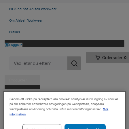
Bli kund hos Ahlsell Workwear
Om Ahlsell Workwear
Butiker
Logga in
Orderrader:
0
Produkter
Kampanjer
Ahlsell
Produkter
Personligt skydd
Skor
Yrkesskor
Genom att klicka på "Acceptera alla cookies" samtycker du till lagring av cookies
Tjänster
på din enhet för att förbättra navigeringen på webbplatsen, analysera
Yrkesskor, utan skydd
Mer
webbplatsens användning och bistå i våra marknadsföringsinsatser.
Kataloger
information
CRAFT
Handla hos oss
Yrkessko Craft