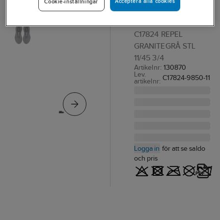
Acceptera alla cookies
Cookie-inställningar
C17824 Repel
YRKESSKO CRAFT
C17824 REPEL
GRANITEGRÅ STL
11/45 3/4
Artikelnr:
130870
Lev.
C17824-9850-11
artikelnr:
Logga in
för att se saldo
och pris