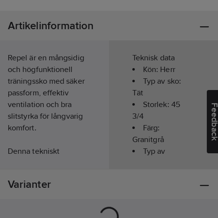
Artikelinformation
Repel är en mångsidig
Teknisk data
och högfunktionell
Kön:
Herr
träningssko med säker
Typ av sko:
passform, effektiv
Tät
ventilation och bra
Storlek:
45
Feedba
slitstyrka för långvarig
3/4
komfort.
Färg:
Granitgrå
Denna tekniskt
Typ av
avancerade sko har
förslutning:
inspirerats av den
Snörning
Varianter
mångsidiga Xplor 2
Läst:
Normal
och har utmärkta
Innermått:
hybridegenskaper,
30.0
cm