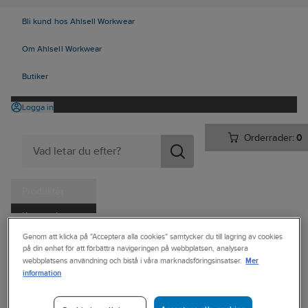
Bli kund hos Ahlsell Workwear
Om Ahlsell Workwear
Butiker
Logga in
Orderrader:
0
Produkter
Kampanjer
Ahlsell
Produkter
Personligt skydd
Skor
Yrkesskor
Genom att klicka på "Acceptera alla cookies" samtycker du till lagring av cookies
Tjänster
på din enhet för att förbättra navigeringen på webbplatsen, analysera
Yrkesskor, utan skydd
Mer
webbplatsens användning och bistå i våra marknadsföringsinsatser.
Kataloger
information
SKECHERS
Handla hos oss
Yrkessko