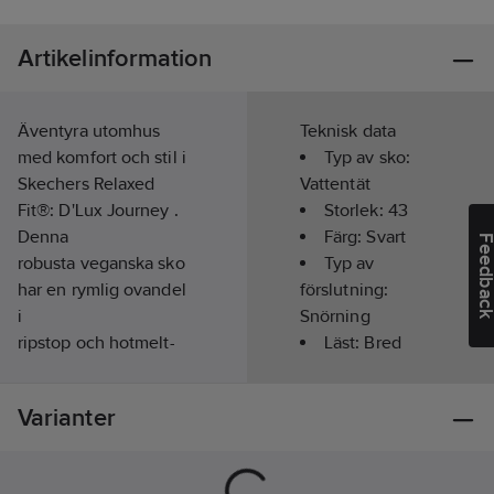
Artikelinformation
Äventyra utomhus
Teknisk data
med komfort och stil i
Typ av sko:
Skechers Relaxed
Vattentät
Fit®: D'Lux Journey .
Storlek:
43
Denna
Färg:
Svart
Feedba
robusta veganska sko
Typ av
har en rymlig ovandel
förslutning:
i
Snörning
ripstop och hotmelt-
Läst:
Bred
detaljer med snörning
Slitsula:
EVA
framtill, en dämpad
Innermått:
Varianter
Air-Cooled Memory
28.0
cm
Foam® innersula samt
Ovandel:
Skechers Breathe
Syntet