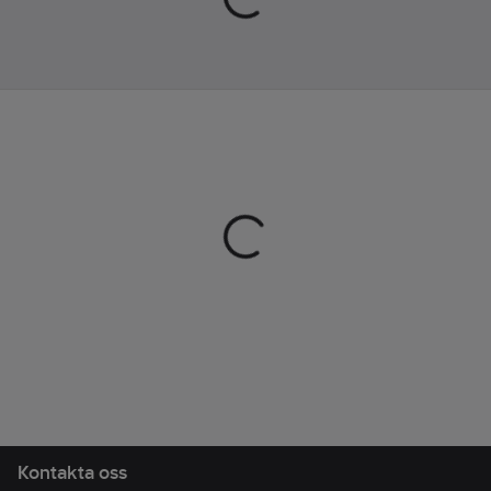
Easy
Technology för att
hålla fötterna torra.
Slitsula: EVA och
gummi.
Artikelnr:
133061
Lev.
1002151001430
artikelnr:
Ean
199025066563
artikelnr:
Materialklass
TJ4090
Kontakta oss