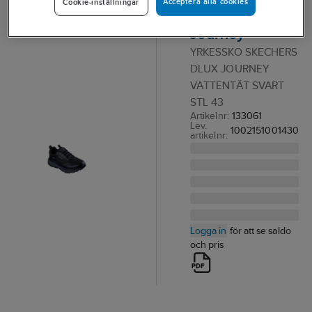
Acceptera alla cookies
Cookie-inställningar
Skechers D'Lux
Journey
YRKESSKO SKECHERS
DLUX JOURNEY
VATTENTÄT SVART
STL 43
Artikelnr:
133061
Lev.
1002151001430
artikelnr:
Logga in
för att se saldo
och pris