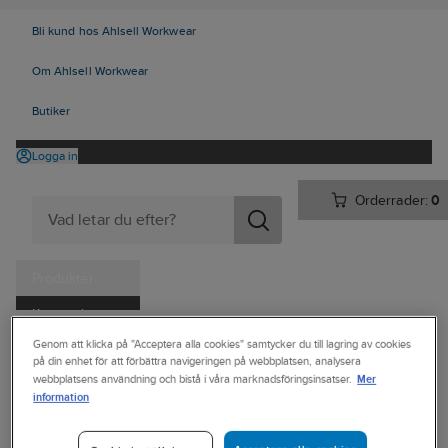
Bli kund hos Ahlsell Workwear
Om Ahlsell Workwear
Butiker
Logga in
Orderrader:
0
Produkter
Kampanjer
Ahlsell
Produkter
Personligt skydd
Skor
Yrkesskor
Genom att klicka på "Acceptera alla cookies" samtycker du till lagring av cookies
Tjänster
på din enhet för att förbättra navigeringen på webbplatsen, analysera
Yrkesskor, utan skydd
Mer
webbplatsens användning och bistå i våra marknadsföringsinsatser.
Kataloger
information
COFRA
Handla hos oss
Yrkessko Cofra