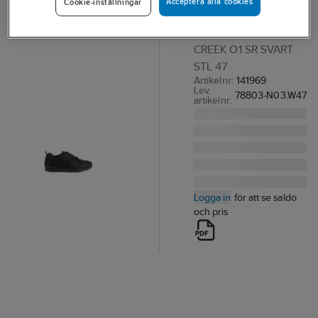
Acceptera alla cookies
Cookie-inställningar
Creek
YRKESSKO COFRA
CREEK O1 SR SVART
STL 47
Artikelnr:
141969
Lev.
78803-N03.W47
artikelnr:
Logga in
för att se saldo
och pris