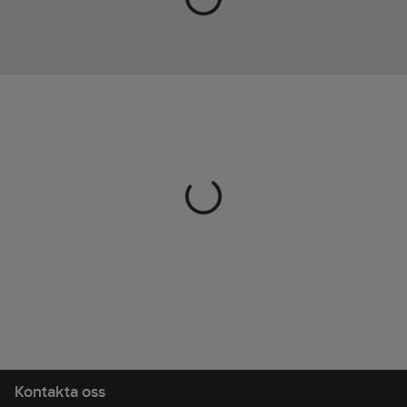
FOOT-PAD – mycket
Fodrad
mjuk och bekväm
innersula. Tack vare
Överensstämmer
polyuretan med
med:
EN ISO
mycket låg densitet
20347
formar sig sulan efter
Ovandel:
foten och ger en jämn
Textil
viktfördelning samt
omedelbar komfort.
Hög stötdämpning
uppnås genom ett
mycket elastiskt
material och en
perfekt dämpning i
hälens mittzon.
Yttersula:
Polyuretan/TPU
Kontakta oss