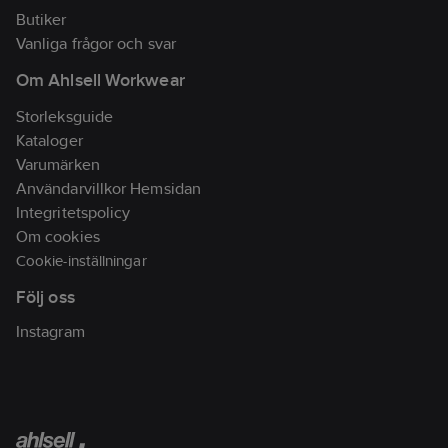
EN ISO 20347:2022
Butiker
O1 SR
Vanliga frågor och svar
Artikelnr:
141969
Om Ahlsell Workwear
Lev.
78803-N03.W47
artikelnr:
Storleksguide
Ean
Kataloger
8023796647602
artikelnr:
Varumärken
Materialklass
TJ4050
Användarvillkor Hemsidan
Integritetspolicy
Om cookies
Cookie-inställningar
Följ oss
Instagram