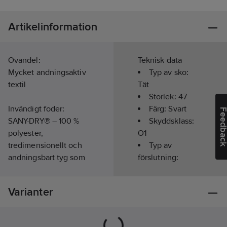
Artikelinformation
Ovandel:
Teknisk data
Mycket andningsaktiv
Typ av sko:
textil
Tät
Storlek:
47
Invändigt foder:
Färg:
Svart
Feedba
SANY-DRY® – 100 %
Skyddsklass:
polyester,
O1
tredimensionellt och
Typ av
andningsbart tyg som
förslutning:
absorberar och
Snörning
släpper ut fukt.
Läst:
Normal
Varianter
Slitstarkt.
Slitsula:
PU/TPU
Innersula:
Foder: