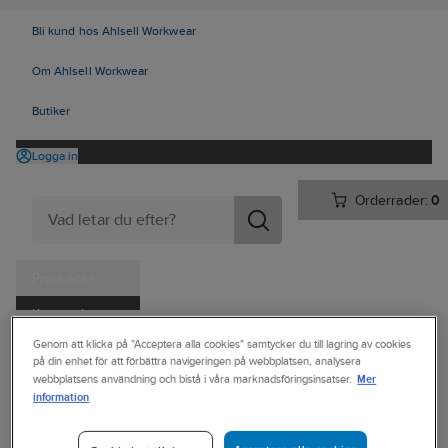
Bli kund hos Ahlsell Workwear
Om Ahlsell Workwear
Butiker
Logga in
Orderrader:
0
Produkter
Kampanjer
Ahlsell
Produkter
Personligt skydd
Skor
Yrkesskor
Genom att klicka på "Acceptera alla cookies" samtycker du till lagring av cookies
Tjänster
på din enhet för att förbättra navigeringen på webbplatsen, analysera
Yrkesskor, utan skydd
Mer
webbplatsens användning och bistå i våra marknadsföringsinsatser.
Kataloger
information
SKECHERS
Handla hos oss
Yrkessko