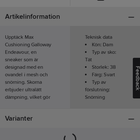
Artikelinformation
Upptäck Max
Teknisk data
Cushioning Galloway
Kön:
Dam
Endeavour, en
Typ av sko:
sneaker som är
Tät
designad med en
Storlek:
38
Feedba
ovandel i mesh och
Färg:
Svart
snörning. Skorna
Typ av
erbjuder ultralätt
förslutning:
dämpning, vilket gör
Snörning
dem idealiska för dig
Läst:
Normal
som behöver gå och
Innermått:
Varianter
stå i många timmar.
25
cm
Utrustad med Natural
Ovandel:
rocker technology. Air
Mesh