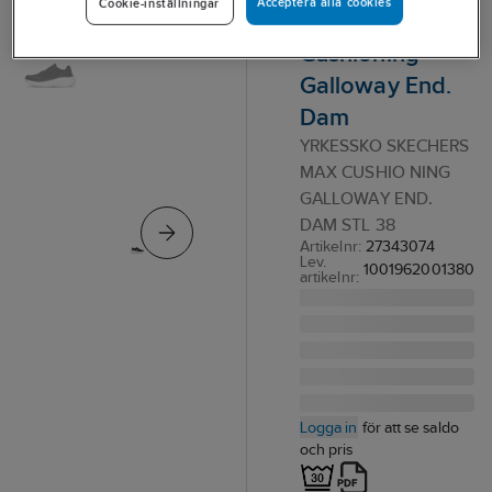
Acceptera alla cookies
Cookie-inställningar
Skechers Max
Cushioning
Galloway End.
Dam
YRKESSKO SKECHERS
MAX CUSHIO NING
GALLOWAY END.
DAM STL 38
Artikelnr:
27343074
Lev.
1001962001380
artikelnr:
Logga in
för att se saldo
och pris