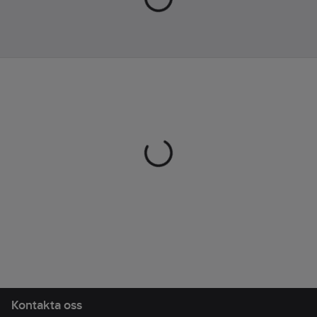
Cooled Goga material
i innersulan garanterar
svalkande komfort.
Artikelnr:
27343074
Lev.
1001962001380
artikelnr:
Ean
198376368296
artikelnr:
Materialklass
TJ4090
Kontakta oss