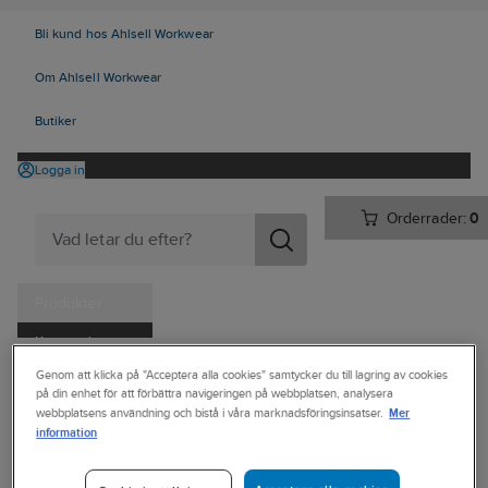
Bli kund hos Ahlsell Workwear
Om Ahlsell Workwear
Butiker
Logga in
Orderrader:
0
Produkter
Kampanjer
Ahlsell
Produkter
Personligt skydd
Skor
Yrkesskor
Genom att klicka på "Acceptera alla cookies" samtycker du till lagring av cookies
Tjänster
på din enhet för att förbättra navigeringen på webbplatsen, analysera
Yrkesskor, utan skydd
Mer
webbplatsens användning och bistå i våra marknadsföringsinsatser.
Kataloger
information
ICEBUG
Handla hos oss
Yrkessko