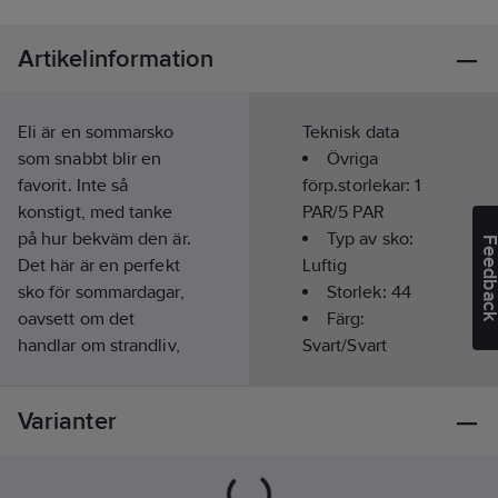
Artikelinformation
Eli är en sommarsko
Teknisk data
som snabbt blir en
Övriga
favorit. Inte så
förp.storlekar:
1
konstigt, med tanke
PAR/5 PAR
på hur bekväm den är.
Typ av sko:
Feedba
Det här är en perfekt
Luftig
sko för sommardagar,
Storlek:
44
oavsett om det
Färg:
handlar om strandliv,
Svart/Svart
shoppingrunda eller
Typ av
en enkel promenad.
förslutning:
Varianter
Lika luftig som en
Snörning
sandal och samtidigt
Läst:
Bred
snygg som en
Slitsula: