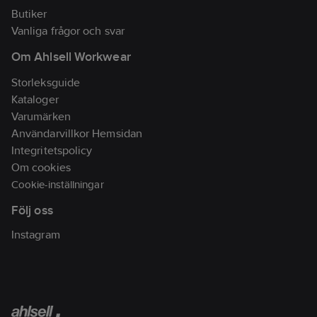
lugn
Butiker
söndagspromenad.
Vanliga frågor och svar
Artikelnr:
410279
Om Ahlsell Workwear
Lev.
F0235010014
artikelnr:
Storleksguide
Ean
Kataloger
7310710356810
artikelnr:
Varumärken
Materialklass
TJ4300
Användarvillkor Hemsidan
Integritetspolicy
Om cookies
Cookie-inställningar
Följ oss
Instagram