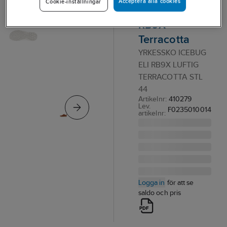
Acceptera alla cookies
Cookie-inställningar
Icebug Eli
RB9X
Terracotta
YRKESSKO ICEBUG
ELI RB9X LUFTIG
TERRACOTTA STL
44
Artikelnr:
410279
Lev.
F0235010014
artikelnr:
Logga in
för att se
saldo och pris