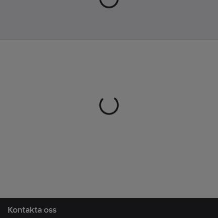
sneaker. Överdelen är
Gummi
av en bluesign®-
Innermått:
certifierad mesh och
28.4
cm
skon har försetts med
Material
en smidig elastisk
ovandel:
Tyg
snörning. Påkostad
(textil)
BUGforce-mellansula
med ergonomisk läst,
mycket skön
dämpning och bra rull.
Innersula med
Ortholite Hybrid® ger
ögonblicklig komfort.
Yttersula med RB9X-
gummi ger världens
bästa grepp på torra
och våta underlag,
oavsett om du är sen
Kontakta oss
till bussen eller tar en