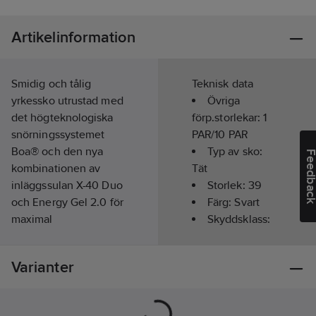
Artikelinformation
Smidig och tålig
Teknisk data
yrkessko utrustad med
Övriga
det högteknologiska
förp.storlekar:
1
snörningssystemet
PAR/10 PAR
Boa® och den nya
Typ av sko:
Feedba
kombinationen av
Tät
inläggssulan X-40 Duo
Storlek:
39
och Energy Gel 2.0 för
Färg:
Svart
maximal
Skyddsklass:
stötdämpning,
O2
exceptionell
Typ av
Varianter
återfjädring och
förslutning:
sviktkänsla. ESD-
BOAⓇ
funktion. Passar bra till
Läst:
Extra