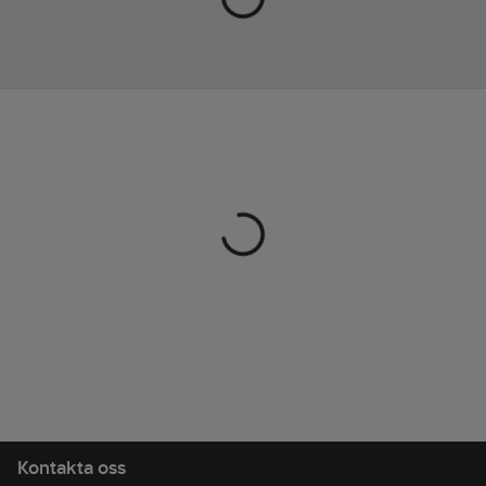
alla typer av
bred
serviceyrken.
Slitsula:
Livsmedelsanpassad.
Nitril
Standard:
EN ISO
Funktion:
20347:2012, O2, FO,
Boa snörning,
SRC.
god dämpning
Artikelnr:
458215
och komfort.
Lev. artikelnr:
1386,39
Foder:
Textil
Ean
7392187202029
artikelnr:
Livsmedelsanpassad:
Materialklass
TJ4000
Ja
Innermått:
25.7
cm
ESD-testad
(elektrostatisk
urladdning):
Ja
Material
ovandel:
Läder
Kontakta oss