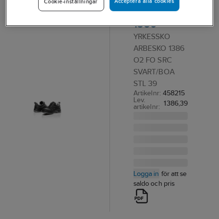
Acceptera alla cookies
Cookie-inställningar
Arbesko
1386
YRKESSKO
ARBESKO 1386
O2 FO SRC
SVART/BOA
STL 39
Artikelnr:
458215
Lev.
1386,39
artikelnr:
Logga in
för att se
saldo och pris