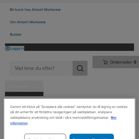
Bli kund hos Ahlsell Workwear
Om Ahlsell Workwear
Butiker
Logga in
Orderrader:
0
Produkter
Kampanjer
Ahlsell
Produkter
Personligt skydd
Skor
Yrkesskor
Genom att klicka på "Acceptera alla cookies" samtycker du till lagring av cookies
Tjänster
på din enhet för att förbättra navigeringen på webbplatsen, analysera
Yrkesskor, utan skydd
Mer
webbplatsens användning och bistå i våra marknadsföringsinsatser.
Kataloger
information
ARBESKO
Handla hos oss
Yrkessko