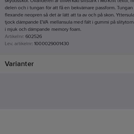
skyddsskor. Ovandelen är tillverkad slitstark i Mo-Knit textil,
delen och i tungan för att få en bekvämare passform. Tungan
flexande neopren så det är lätt att ta av och på skon. Yttersu
tjock dämpande EVA mellansula med fält i gummi på slitytorna.
i mjuk och dämpande memory foam.
Artikelnr:
602526
Lev. artikelnr:
1000029001430
Ean artikelnr:
7330077168451
Materialklass
TJ4090
Varianter