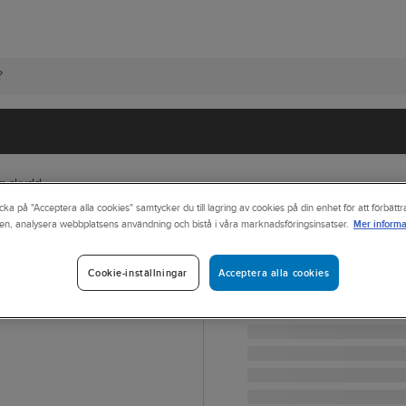
an skydd
cka på "Acceptera alla cookies" samtycker du till lagring av cookies på din enhet för att förbätt
Mer informa
en, analysera webbplatsens användning och bistå i våra marknadsföringsinsatser.
MONITOR
Yrkessko Monito
Acceptera alla cookies
Cookie-inställningar
YRKESSKO MONITOR MO
Artikelnr:
602526
Lev. artikelnr:
1000029001