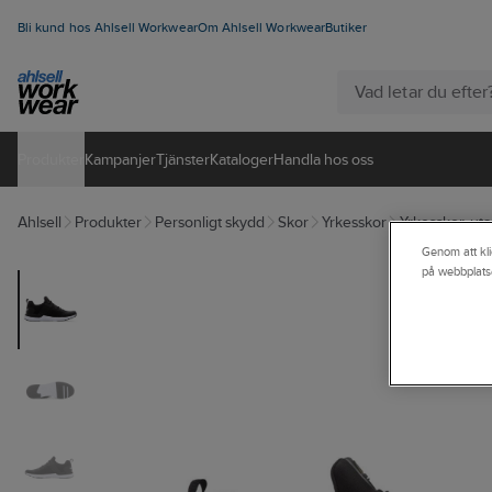
Bli kund hos Ahlsell Workwear
Om Ahlsell Workwear
Butiker
Produkter
Kampanjer
Tjänster
Kataloger
Handla hos oss
Ahlsell
Produkter
Personligt skydd
Skor
Yrkesskor
Yrkesskor, ut
Genom att kli
på webbplats