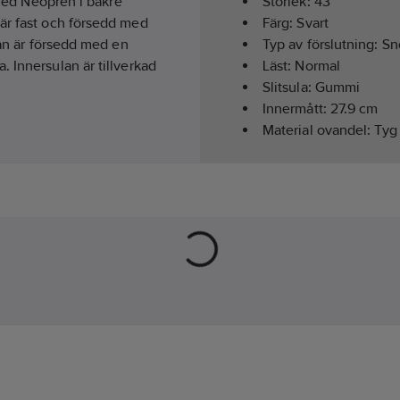
 med Neopren i bakre
Storlek:
43
 är fast och försedd med
Färg:
Svart
lan är försedd med en
Typ av förslutning:
Sn
 Innersulan är tillverkad
Läst:
Normal
Slitsula:
Gummi
Innermått:
27.9
cm
Material ovandel:
Tyg 