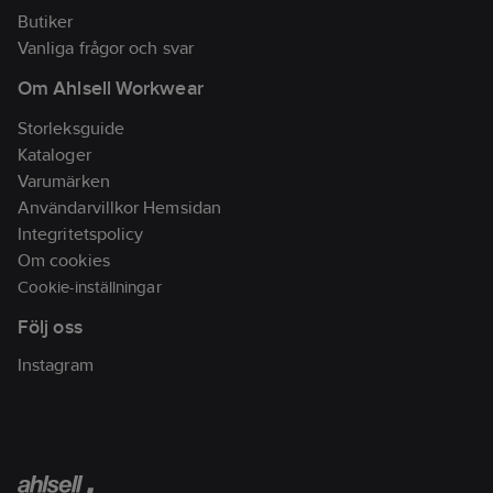
7330077175695
artikelnr:
Butiker
Materialklass
TJ4090
Vanliga frågor och svar
Om Ahlsell Workwear
Storleksguide
Kataloger
Varumärken
Användarvillkor Hemsidan
Integritetspolicy
Om cookies
Cookie-inställningar
Följ oss
Instagram