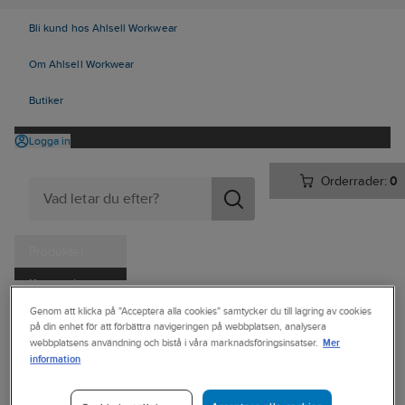
Bli kund hos Ahlsell Workwear
Om Ahlsell Workwear
Butiker
Logga in
Orderrader:
0
Produkter
Kampanjer
Ahlsell
Produkter
Personligt skydd
Skor
Yrkesskor
Genom att klicka på "Acceptera alla cookies" samtycker du till lagring av cookies
Tjänster
på din enhet för att förbättra navigeringen på webbplatsen, analysera
Yrkesskor, utan skydd
Mer
webbplatsens användning och bistå i våra marknadsföringsinsatser.
Kataloger
information
MONITOR
Handla hos oss
Yrkessko