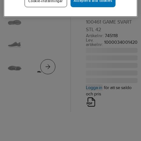
Acceptera alla cookies
Cookie-inställningar
Monitor Game
YRKESSKO MONITOR
100461 GAME SVART
STL 42
Artikelnr:
745118
Lev.
1000034001420
artikelnr:
Logga in
för att se saldo
och pris