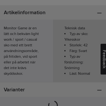
Artikelinformation
Monitor Game är en
Teknisk data
lätt och bekväm light
Typ av sko:
work / sport / casual
Yrkesskor
sko med ett brett
Storlek:
42
användningsområde,
Färg:
Svart
Feedba
på fritiden, vid sport
Typ av
eller på arbetet när
förslutning:
det inte krävs
Snörning
skyddsskor.
Läst:
Normal
Ovandelen är
Innermått:
tillverkad i Mo-knit
27.9
cm
Varianter
textil med inredning i
Vattentät:
fuktabsorberande
Nej
textil/mesh.
Material