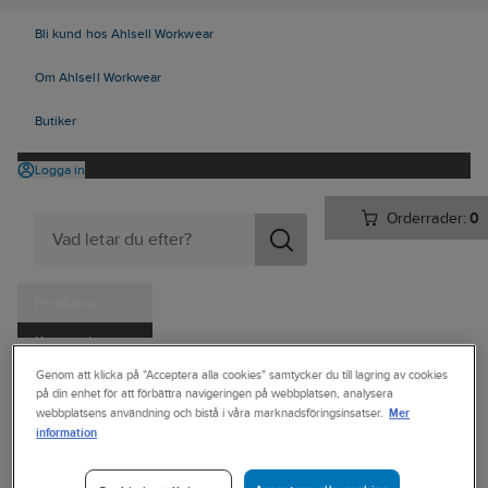
Bli kund hos Ahlsell Workwear
Om Ahlsell Workwear
Butiker
Logga in
Orderrader:
0
Produkter
Kampanjer
Ahlsell
Produkter
Personligt skydd
Skor
Yrkesskor
Genom att klicka på "Acceptera alla cookies" samtycker du till lagring av cookies
Tjänster
på din enhet för att förbättra navigeringen på webbplatsen, analysera
Yrkesskor, utan skydd
Mer
webbplatsens användning och bistå i våra marknadsföringsinsatser.
Kataloger
information
Yrkessko
Handla hos oss