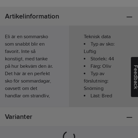
Artikelinformation
Eli är en sommarsko
Teknisk data
som snabbt blir en
Typ av sko:
favorit. Inte så
Luftig
konstigt, med tanke
Storlek:
44
på hur bekväm den är.
Färg:
Oliv
Feedba
Det här är en perfekt
Typ av
sko för sommardagar,
förslutning:
oavsett om det
Snörning
handlar om strandliv,
Läst:
Bred
shoppingrunda eller
Slitsula:
en enkel promenad.
Gummi
Varianter
Lika luftig som en
Material
sandal och samtidigt
ovandel:
Tyg
snygg som en
(textil)