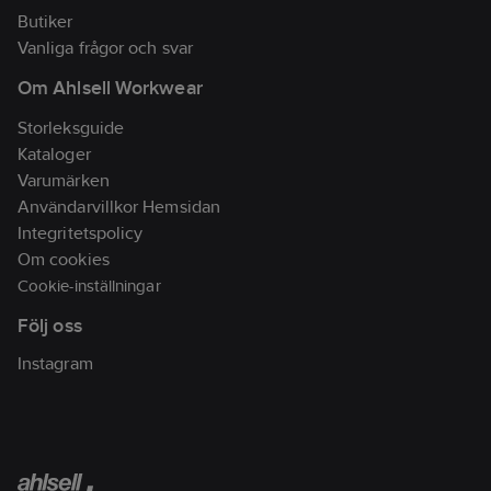
lugn
Butiker
söndagspromenad.
Vanliga frågor och svar
Artikelnr:
761739
Om Ahlsell Workwear
Lev.
F88025-0E/10.5
artikelnr:
Storleksguide
Materialklass
TJ4300
Kataloger
Varumärken
Användarvillkor Hemsidan
Integritetspolicy
Om cookies
Cookie-inställningar
Följ oss
Instagram