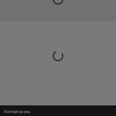
sneaker. Överdelen är
av en bluesign®-
certifierad mesh och
skon har försetts med
en smidig elastisk
snörning. Påkostad
BUGforce-mellansula
med ergonomisk läst,
mycket skön
dämpning och bra rull.
Innersula med
Ortholite Hybrid® ger
ögonblicklig komfort.
Yttersula med RB9X-
gummi ger världens
bästa grepp på torra
och våta underlag,
oavsett om du är sen
Kontakta oss
till bussen eller tar en