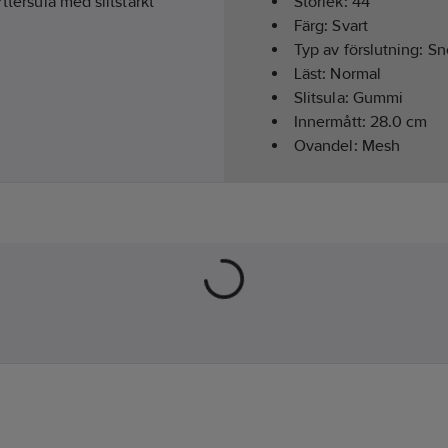
ttersula med slitstarkt
Storlek:
44
Färg:
Svart
Typ av förslutning:
Sn
Läst:
Normal
Slitsula:
Gummi
Innermått:
28.0
cm
Ovandel:
Mesh