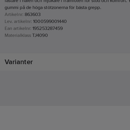
fastare i hälen och mjukare i framfoten för stöd och komfort. Y
gummi på de höga stötzonerna för bästa grepp.
Artikelnr:
863603
Lev. artikelnr:
1000599001440
Ean artikelnr:
195253287459
Materialklass
TJ4090
Varianter