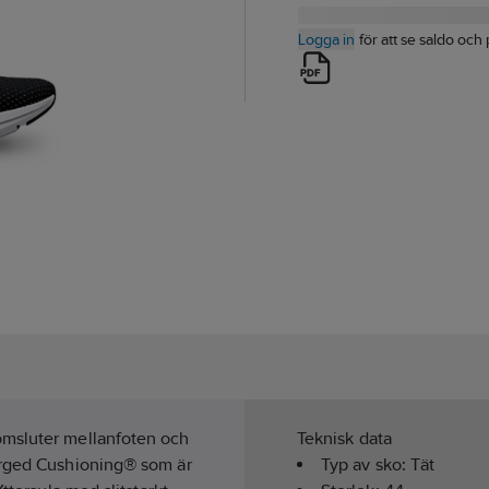
Logga in
för att se saldo och 
omsluter mellanfoten och
Teknisk data
arged Cushioning® som är
Typ av sko:
Tät