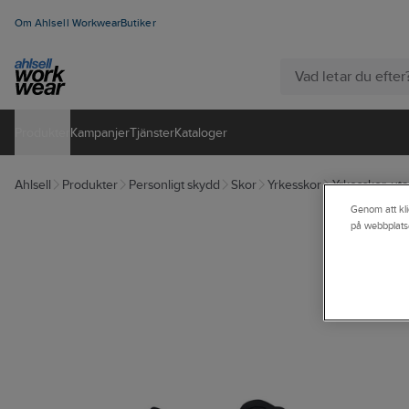
Om Ahlsell Workwear
Butiker
Produkter
Kampanjer
Tjänster
Kataloger
Ahlsell
Produkter
Personligt skydd
Skor
Yrkesskor
Yrkesskor, ut
Genom att kli
på webbplats