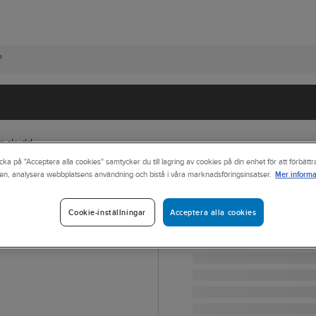
an skydd
cka på "Acceptera alla cookies" samtycker du till lagring av cookies på din enhet för att förbätt
Mer informa
en, analysera webbplatsens användning och bistå i våra marknadsföringsinsatser.
UNDER ARMOUR
Yrkessko Under
Acceptera alla cookies
Cookie-inställningar
YRKESSKO UNDER ARMO
Artikelnr:
863603
Lev. artikelnr:
10005990014