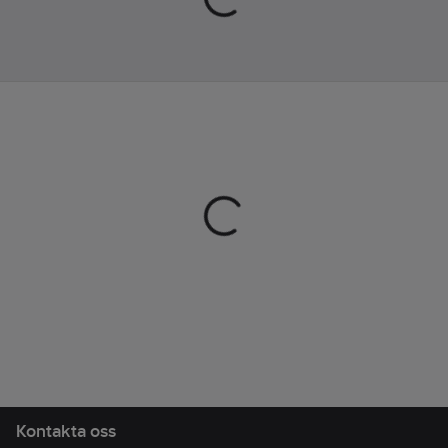
skumplast spm gör
Innermått:
denna vattentäta sko
28.0
cm
redo för skogsstigar,
Vattentät:
Ja
främmande städer och
Ovandel:
alla äventyr du kan
Mesh
drömma om.
Artikelnr:
864648
Lev.
1000847001440
artikelnr:
Ean
0195751261357
artikelnr:
Materialklass
TJ4090
Kontakta oss