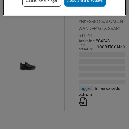
Acceptera alla cookies
Cookie-inställningar
Salomon
Wander GTX
YRKESSKO SALOMON
WANDER GTX SVART
STL 44
Artikelnr:
864648
Lev.
1000847001440
artikelnr:
Logga in
för att se saldo
och pris