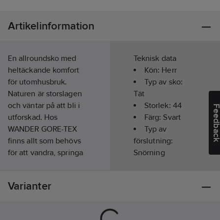
Artikelinformation
En allroundsko med
Teknisk data
heltäckande komfort
Kön:
Herr
för utomhusbruk.
Typ av sko:
Naturen är storslagen
Tät
och väntar på att bli i
Storlek:
44
Feedba
utforskad. Hos
Färg:
Svart
WANDER GORE-TEX
Typ av
finns allt som behövs
förslutning:
för att vandra, springa
Snörning
och utforska – i en
Läst:
Normal
och samma sko. Här
Slitsula:
Varianter
prioriteras komfort i
Gummi
form av mjuka material
Foder:
och fjädrande
Goretex