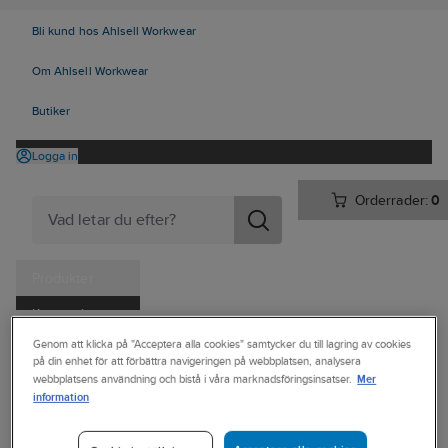
Bli kund hos Ahlsell Workwear
Om Ahlsell Workwear
Butiker
Logga in
Orderrader:
0
Produkter
Kampanjer
Ahlsell
Produkter
Personligt skydd
Skor
Yrkesskor
Genom att klicka på "Acceptera alla cookies" samtycker du till lagring av cookies
Tjänster
på din enhet för att förbättra navigeringen på webbplatsen, analysera
Yrkesskor, utan skydd
Mer
webbplatsens användning och bistå i våra marknadsföringsinsatser.
Kataloger
information
SALOMON
Handla hos oss
Yrkessko