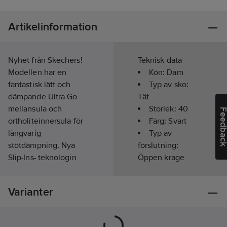
Artikelinformation
Nyhet från Skechers!
Teknisk data
Modellen har en
Kön:
Dam
fantastisk lätt och
Typ av sko:
dämpande Ultra Go
Tät
mellansula och
Storlek:
40
Feedba
ortholiteinnersula för
Färg:
Svart
långvarig
Typ av
stötdämpning. Nya
förslutning:
Slip-Ins- teknologin
Öppen krage
med sin fasta
Läst:
Normal
häldesign ger dig ett
Slitsula:
EVA
Varianter
stöd, stabilitet och
Innermått:
komfort.
27.0
cm
Bara att kliva i dina
Ovandel: