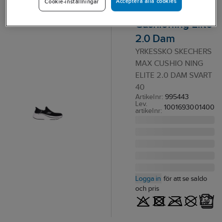
Acceptera alla cookies
Cookie-inställningar
Skechers Max
Cushioning Elite
2.0 Dam
YRKESSKO SKECHERS
MAX CUSHIO NING
ELITE 2.0 DAM SVART
40
Artikelnr:
995443
Lev.
1001693001400
artikelnr:
Logga in
för att se saldo
och pris