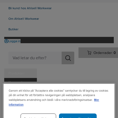
Bli kund hos Ahlsell Workwear
Om Ahlsell Workwear
Butiker
Logga in
Orderrader:
0
Produkter
Kampanjer
Ahlsell
Produkter
Personligt skydd
Skor
Yrkesskor
Genom att klicka på "Acceptera alla cookies" samtycker du till lagring av cookies
Tjänster
på din enhet för att förbättra navigeringen på webbplatsen, analysera
Yrkesskor, utan skydd
Mer
webbplatsens användning och bistå i våra marknadsföringsinsatser.
Kataloger
information
SKECHERS
Handla hos oss
Yrkessko