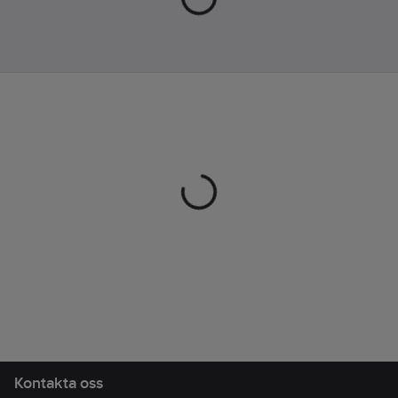
skor- med slip-ins kan
Mesh
du enkelt och
bekvämt ta på dig
Stötdämpande:
skorna utan att
Ja
använda händerna!
Tåhätta:
Nej
Artikelnr:
995443
Tåhätta:
Nej
Lev.
1001693001400
artikelnr:
Ean
197627204383
artikelnr:
Materialklass
TJ4090
Kontakta oss