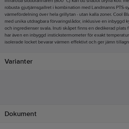
infraröda sidobrännaren (800 °C) kan du snabbt bryna kött me
robusta gjutjärnsgallret i kombination med Landmanns PTS-s
värmefördelning över hela grillytan - utan kalla zoner. Cool B
med unika utdragbara förvaringslådor, inklusive en inbyggd k
och ingredienser svala. Inuti skåpet finns en dedikerad plats f
har även en inbyggd instickstermometer för exakt temperatur
isolerade locket bevarar värmen effektivt och ger jämn tilla
designen förstärks av LED-belysta vred som ger ett elegant ske
Konstruktionen är robust, stilren och byggd för att imponera 
Varianter
grillmästare. Stor grillyta: 88,5 × 41 cm - plats för stora grillmål
varmhållningsgaller: 80 × 19 cm, perfekt för att hålla maten v
grilla. Modulus Grillgaller: Det kraftiga gjutjärnsgallret är fö
Modulus tillbehörsserie - byt ut den runda sektionen mot till
eller stekplatta.
Artikelnr:
83885631
Lev. artikelnr:
19192
Ean artikelnr:
4067526092496
Dokument
Materialklass
TO5102