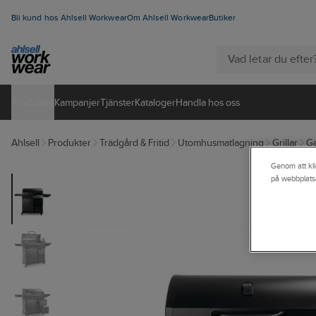
Bli kund hos Ahlsell Workwear
Om Ahlsell Workwear
Butiker
Produkter
Kampanjer
Tjänster
Kataloger
Handla hos oss
Ahlsell
Produkter
Trädgård & Fritid
Utomhusmatlagning
Grillar
Ga
Genom att kli
på webbplats