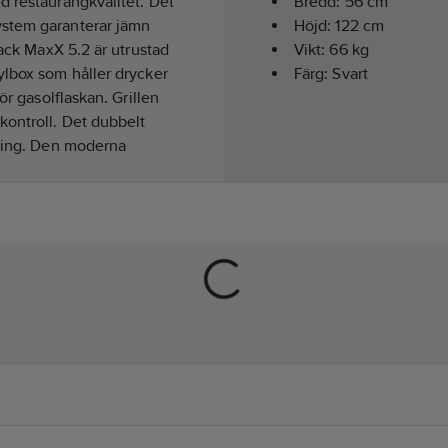
d restaurangkvalitet. Det
Bredd:
56
cm
ystem garanterar jämn
Höjd:
122
cm
lack MaxX 5.2 är utrustad
Vikt:
66
kg
ylbox som håller drycker
Färg:
Svart
ör gasolflaskan. Grillen
kontroll. Det dubbelt
gning. Den moderna
n vid kvällsgrillning.
på både gäster och
tider. Rymligt
arm medan du fortsätter
rberett för Landmanns
behör som pizzasten, wok