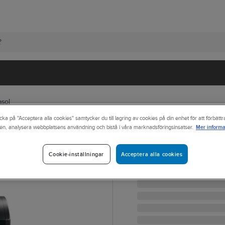
sol
cka på "Acceptera alla cookies" samtycker du till lagring av cookies på din enhet för att förbätt
Mer informa
en, analysera webbplatsens användning och bistå i våra marknadsföringsinsatser.
LANDMANN
Gasolgrill Land
GASOLGRILL COOL BLA
Acceptera alla cookies
Cookie-inställningar
Artikelnr:
83885631
Lev. artikelnr:
19192