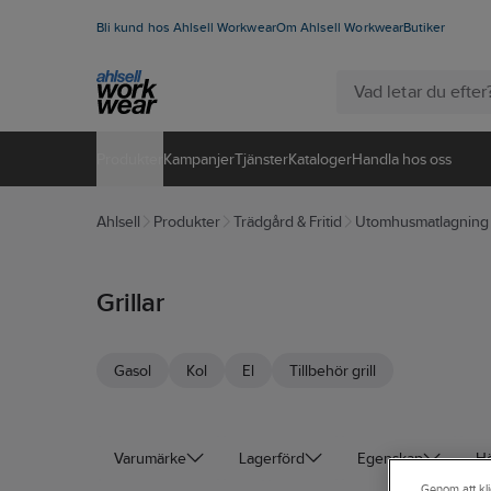
Bli kund hos Ahlsell Workwear
Om Ahlsell Workwear
Butiker
Produkter
Kampanjer
Tjänster
Kataloger
Handla hos oss
Ahlsell
Produkter
Trädgård & Fritid
Utomhusmatlagning
Grillar
Gasol
Kol
El
Tillbehör grill
Varumärke
Lagerförd
Egenskap
H
Genom att kli