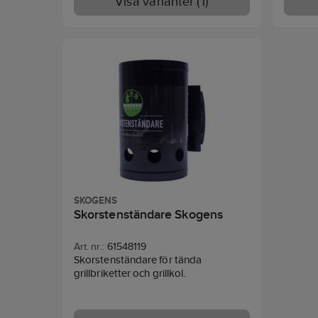
Visa varianter (1)
kardborrband.
kontro
Bottenve
Skötselråd: Rengör överdraget med
gnistsk
en fuktig trasa eller mild tvål och
luftreg
vatten. Undvik starka kemikalier.
Askrak
underh
Chip fe
SKOGENS
Skorstenständare Skogens
Art. nr.:
61548119
Skorstenständare för tända
grillbriketter och grillkol.