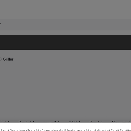
Grillar
öjd
Bredd
Längd
Vikt
Djup
Diameter
cka på "Acceptera alla cookies" samtycker du till lagring av cookies på din enhet för att förbätt