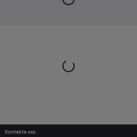
Undvik starka
kemikalier.
Artikelnr:
83507357
Lev.
54910180
artikelnr:
Ean
6414676027393
artikelnr:
Materialklass
BG0280
Kontakta oss