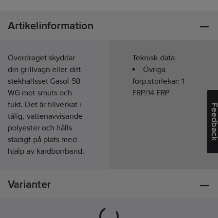
Artikelinformation
Överdraget skyddar
Teknisk data
din grillvagn eller ditt
Övriga
stekhällsset Gasol 58
förp.storlekar:
1
WG mot smuts och
FRP/14 FRP
fukt. Det är tillverkat i
Feedba
tålig, vattenavvisande
polyester och hålls
stadigt på plats med
hjälp av kardborrband.
Skötselråd: Rengör
Varianter
överdraget med en
fuktig trasa eller mild
tvål och vatten.