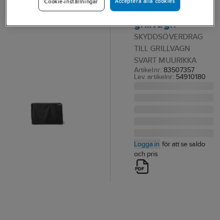
Acceptera alla cookies
Cookie-inställningar
till Muurikka
grillvagn
SKYDDSÖVERDRAG
TILL GRILLVAGN
SVART MUURIKKA
Artikelnr:
83507357
Lev. artikelnr:
54910180
Logga in
för att se saldo
och pris