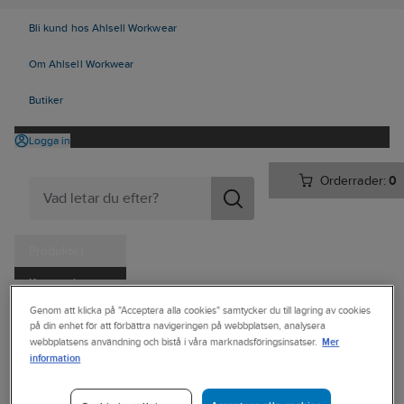
Bli kund hos Ahlsell Workwear
Om Ahlsell Workwear
Butiker
Logga in
Orderrader:
0
Produkter
Kampanjer
Ahlsell
Produkter
Trädgård & Fritid
Utomhusmatlagning
Grillar
Genom att klicka på "Acceptera alla cookies" samtycker du till lagring av cookies
Tjänster
på din enhet för att förbättra navigeringen på webbplatsen, analysera
Tillbehör grill
Mer
webbplatsens användning och bistå i våra marknadsföringsinsatser.
Kataloger
information
MUURIKKA
Handla hos oss
Skyddsöverdrag