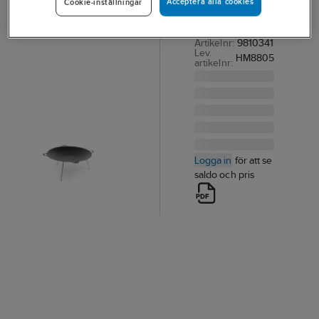
Acceptera alla cookies
Cookie-inställningar
STEKHÄLL Ø 98
CM 8805
Artikelnr:
9810341
Lev.
HM8805
artikelnr:
Logga in
för att se
saldo och pris