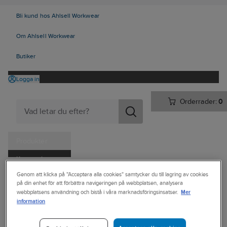
Bli kund hos Ahlsell Workwear
Om Ahlsell Workwear
Butiker
Logga in
Orderrader:
0
Produkter
Kampanjer
Ahlsell
Produkter
Trädgård & Fritid
Utomhusmatlagning
Genom att klicka på "Acceptera alla cookies" samtycker du till lagring av cookies
Tjänster
på din enhet för att förbättra navigeringen på webbplatsen, analysera
Stekhällar
Hällar
Mer
webbplatsens användning och bistå i våra marknadsföringsinsatser.
Kataloger
information
HÄLLMARK
Handla hos oss
Stekhäll