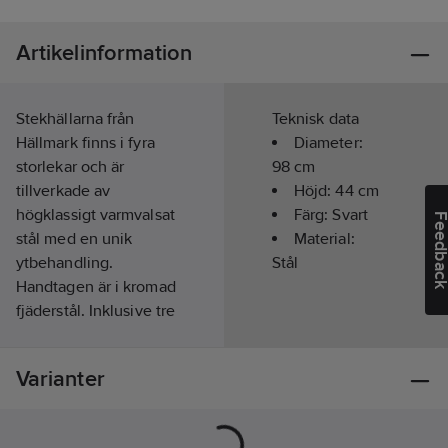
Artikelinformation
Stekhällarna från
Teknisk data
Hällmark finns i fyra
Diameter:
storlekar och är
98
cm
tillverkade av
Höjd:
44
cm
högklassigt varmvalsat
Färg:
Svart
Feedba
stål med en unik
Material:
ytbehandling.
Stål
Handtagen är i kromad
fjäderstål. Inklusive tre
avtagbara ben för
användning över
Varianter
öppen eld.
Artikelnr:
9810341
Lev. artikelnr:
HM8805