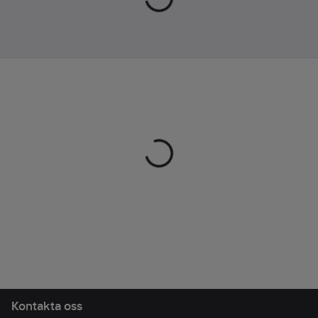
Ean
7340115488052
artikelnr:
Materialklass
BH0130
Kontakta oss