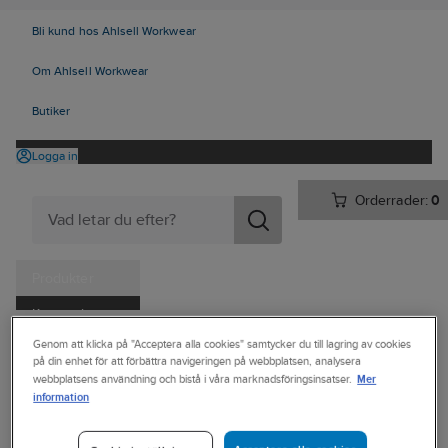
Bli kund hos Ahlsell Workwear
Om Ahlsell Workwear
Butiker
Logga in
Orderrader:
0
Produkter
Kampanjer
Ahlsell
Produkter
Vitvaror & Hemelektronik
Hemelektronik
Genom att klicka på "Acceptera alla cookies" samtycker du till lagring av cookies
Tjänster
på din enhet för att förbättra navigeringen på webbplatsen, analysera
Dator & kontor
Headset
Mer
webbplatsens användning och bistå i våra marknadsföringsinsatser.
Kataloger
information
ZMARTGEAR
Handla hos oss
Headset,