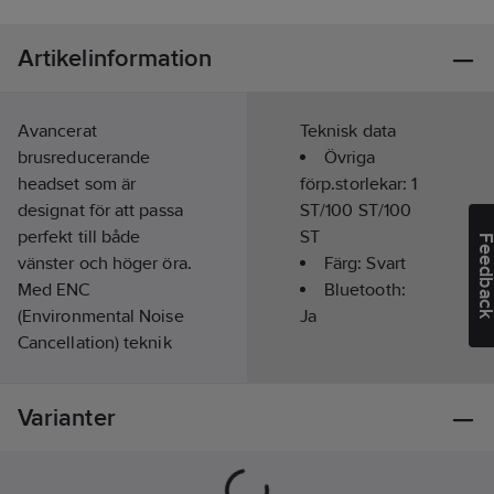
Artikelinformation
Avancerat
Teknisk data
brusreducerande
Övriga
headset som är
förp.storlekar:
1
designat för att passa
ST/100 ST/100
perfekt till både
ST
Feedba
vänster och höger öra.
Färg:
Svart
Med ENC
Bluetooth:
(Environmental Noise
Ja
Cancellation) teknik
säkerställer headsetet
att din kommunikation
Varianter
förblir kristallklar, även
i de mest bullriga
miljöerna. Över 18