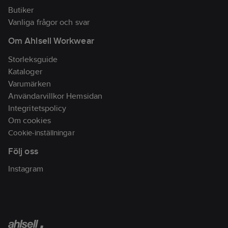
gör det
Butiker
motståndskraftigt mot
Vanliga frågor och svar
stänk och svett.
Om Ahlsell Workwear
Artikelnr:
74963758
Lev. artikelnr:
ZMG097
Storleksguide
Ean
Kataloger
5712563000971
artikelnr:
Varumärken
Materialklass
BF0170
Användarvillkor Hemsidan
Integritetspolicy
Om cookies
Cookie-inställningar
Följ oss
Instagram