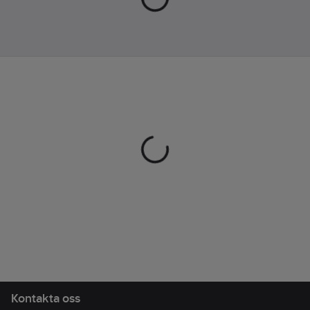
timmars oavbruten tal
eller musik på en enda
laddning. Multipoint
Device Pairing-
funktionen låter dig
ansluta till två enheter
samtidigt, vilket
betyder att du enkelt
kan växla mellan din
telefon och dator utan
besvär. Fjäderlätt
design på endast 12 g.
Det medföljande 500
mAh laddningsetuiet
säkerställer att du har
över 72 timmars
batteritid på språng.
Utrustat med IPX4
Kontakta oss
vattentät skydd, vilket