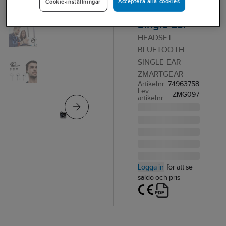
Acceptera alla cookies
Cookie-inställningar
bluetooth,
Single Ear
HEADSET
BLUETOOTH
SINGLE EAR
ZMARTGEAR
Artikelnr:
74963758
Lev.
ZMG097
artikelnr:
Logga in
för att se
saldo och pris