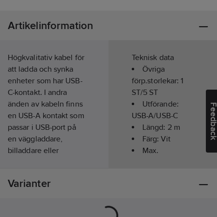
Artikelinformation
Högkvalitativ kabel för
Teknisk data
att ladda och synka
Övriga
enheter som har USB-
förp.storlekar:
1
C-kontakt. I andra
ST/5 ST
änden av kabeln finns
Utförande:
Feedba
en USB-A kontakt som
USB-A/USB-C
passar i USB-port på
Längd:
2
m
en väggladdare,
Färg:
Vit
billaddare eller
Max.
powerbank. Stabila
utström:
3
A
kontakter och kraftig
Utspänning:
Varianter
kabel garanterar lång
5
V
hållbarhet. Kabeln
stöder USB 2.0.