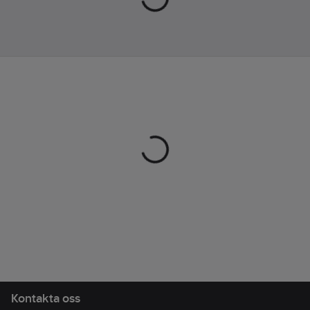
Artikelnr:
71813762
Lev. artikelnr:
613213
Ean
7330985132131
artikelnr:
Materialklass
BF0160
Kontakta oss