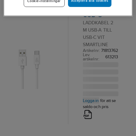
Acceptera alla cookies
Cookie-inställningar
USB-A till
USB-C
LADDKABEL 2
M USB-A TILL
USB-C VIT
SMARTLINE
Artikelnr:
71813762
Lev.
613213
artikelnr:
Logga in
för att se
saldo och pris