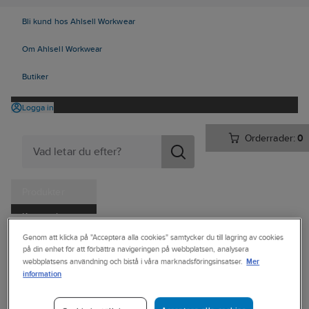
Bli kund hos Ahlsell Workwear
Om Ahlsell Workwear
Butiker
Logga in
Orderrader:
0
Produkter
Kampanjer
Ahlsell
Produkter
Vitvaror & Hemelektronik
Hemelektronik
Genom att klicka på "Acceptera alla cookies" samtycker du till lagring av cookies
Tjänster
på din enhet för att förbättra navigeringen på webbplatsen, analysera
Mobiltillbehör
Kablar & laddare
Laddkablar
Mer
webbplatsens användning och bistå i våra marknadsföringsinsatser.
Kataloger
information
SMARTLINE
Handla hos oss
Laddkabel,