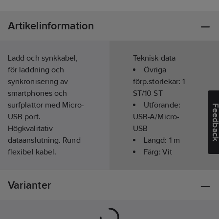
Artikelinformation
Ladd och synkkabel,
Teknisk data
för laddning och
Övriga
synkronisering av
förp.storlekar:
1
smartphones och
ST/10 ST
surfplattor med Micro-
Utförande:
Feedba
USB port.
USB-A/Micro-
Högkvalitativ
USB
dataanslutning. Rund
Längd:
1
m
flexibel kabel.
Färg:
Vit
Artikelnr:
9803991
Lev. artikelnr:
665061
Varianter
Ean
7319926650613
artikelnr:
Materialklass
BF0160