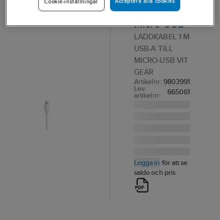
Acceptera alla cookies
Cookie-inställningar
USB-A till
Micro-USB
LADDKABEL 1 M
USB-A TILL
MICRO-USB VIT
GEAR
Artikelnr:
9803991
Lev.
665061
artikelnr:
Logga in
för att se
saldo och pris