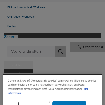
Bli kund hos Ahlsell Workwear
Om Ahlsell Workwear
Butiker
Logga in
Orderrader:
0
Produkter
Kampanjer
Ahlsell
Produkter
Vitvaror & Hemelektronik
Hemelektronik
Genom att klicka på "Acceptera alla cookies" samtycker du till lagring av cookies
Tjänster
på din enhet för att förbättra navigeringen på webbplatsen, analysera
Mobiltillbehör
Kablar & laddare
Laddkablar
Mer
webbplatsens användning och bistå i våra marknadsföringsinsatser.
Kataloger
information
GEAR
Handla hos oss
Laddkabel,