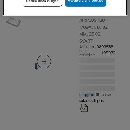
Acceptera alla cookies
Cookie-inställningar
Airplus 120
SOLVENTILATOR
AIRPLUS 120
1709X761X182
MM, 25KG,
SVART
Artikelnr:
9803588
Lev.
105076
artikelnr:
Logga in
för att se
saldo och pris