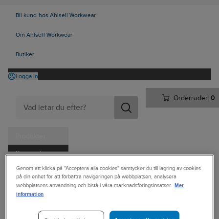
Bli kund hos Ahlsell Workwear
Om Ahlsell Workwear
Butiker
Logga in
Orderrader:
0
Produkter
Kampanjer
Ahlsell
Produkter
Vitvaror & Hemelektronik
Hemelektronik
Genom att klicka på "Acceptera alla cookies" samtycker du till lagring av cookies
Tjänster
på din enhet för att förbättra navigeringen på webbplatsen, analysera
Övrigt
Mer
webbplatsens användning och bistå i våra marknadsföringsinsatser.
Kataloger
information
SUNWIND
Handla hos oss
Solventilator