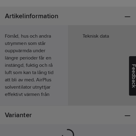
Artikelinformation
Förråd, hus och andra
Teknisk data
utrymmen som står
ouppvärmda under
längre perioder får en
instängd, fuktig och rå
Feedba
luft som kan ta lång tid
att bli av med. AirPlus
solventilator utnyttjar
effektivt värmen från
solen och kan förse
huset med torr, frisk
Varianter
och uppvärmd luft.
AirPlus utnyttjar både
solvärme- och