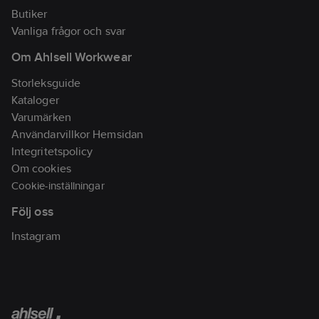
kondens och fukt.
Butiker
• Förbättrar
Vanliga frågor och svar
inomhusklimatet
Om Ahlsell Workwear
• Luften i huset blir
torr
Storleksguide
• Reglerbart luftintag
Kataloger
som gör att inneluften
Varumärken
kan recirkuleras
Användarvillkor Hemsidan
• Det är lättare att
Integritetspolicy
värma upp ett rum
Om cookies
som har torr luft
Cookie-inställningar
• Justerbart
Följ oss
genomföringsrör och
ventilationsgaller
Instagram
ingår
• Mycket enkel
montering
• Mått: 1709 x 761 x 182
mm