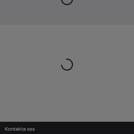
solcellstekniken på
nytt sätt.
Solvärmepanelen
fångar i ytskiktet
(speciellt härdat glas),
maximalt av
solstrålningen och
värmer upp luften i
panelen. Integrerat i
solvärmepanelens
nedre del finns en
effektiv
tunnfilmspanel som
driver den inbyggda
fläkten. Fläkten som
styrs av en
rumstermostat, blåser
in den torra och varma
Kontakta oss
luften och driver bort