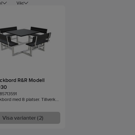
el
Vikt
ickbord R&R Modell
930
85713591
kbord med 8 platser. Tillverkat
vunnen plast. Den solida
serade stålramen ger en
och stabil bas.
Visa varianter (2)
ingen är enkel med bultade
och den eleganta svarta
n gör att bordet kompletterar