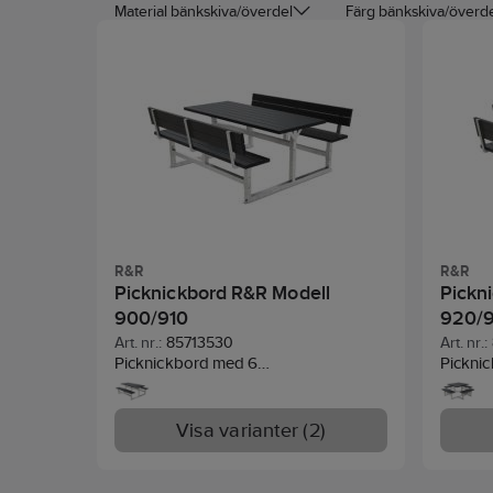
Material bänkskiva/överdel
Färg bänkskiva/överd
R&R
R&R
Picknickbord R&R Modell
Pickn
900/910
920/
Art. nr.:
85713530
Art. nr.:
Picknickbord med 6
Picknic
sittplatser.Tillverkat av återvunnen
av åter
plast. Den solida galvaniserade
galvani
stålramen ger en robust och stabil
robust 
Visa varianter (2)
bas som säkerställer att den klarar av
Monter
utomhusbruk.
delar, 
Monteringen är enkel med bultade
finishe