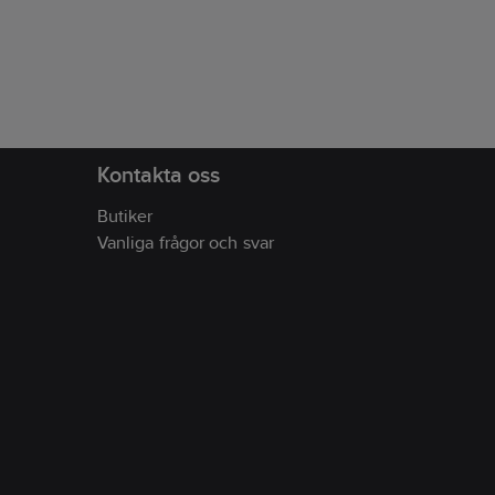
delar, och den eleganta svarta
alla ut
finishen gör att bordet kompletterar
alla utomhusinredningar.
Kontakta oss
Butiker
Vanliga frågor och svar