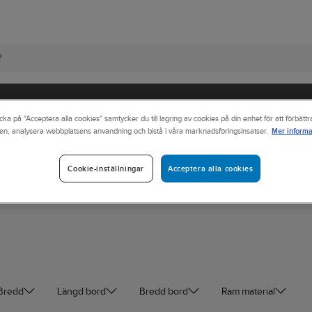
cka på "Acceptera alla cookies" samtycker du till lagring av cookies på din enhet för att förbätt
Mer informa
en, analysera webbplatsens användning och bistå i våra marknadsföringsinsatser.
r
Sittmöbler
Acceptera alla cookies
Cookie-inställningar
Bredd
Längd bord
Bredd bord
Ram material