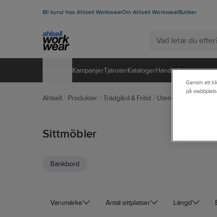
Bli kund hos Ahlsell Workwear
Om Ahlsell Workwear
Butiker
Produkter
Kampanjer
Tjänster
Kataloger
Handla hos oss
Genom att kli
på webbplats
Ahlsell
Produkter
Trädgård & Fritid
Utemiljö
Utemöble
Sittmöbler
Bänkbord
Varumärke
Antal sittplatser
Längd