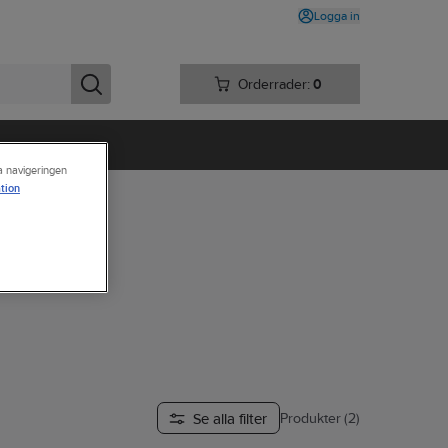
Logga in
Orderrader:
0
ra navigeringen
tion
Se alla filter
Produkter (2)