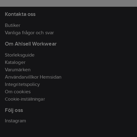
delar, och den
finishen gör att
eleganta svarta
bordet kompletterar
Kontakta oss
finishen gör att
alla
bordet kompletterar
utomhusinredningar.
Butiker
alla
utomhusinredningar.
Vanliga frågor och svar
Om Ahlsell Workwear
Storleksguide
Kataloger
Varumärken
Användarvillkor Hemsidan
Integritetspolicy
Om cookies
Cookie-inställningar
Följ oss
Instagram