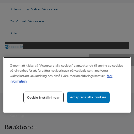
Bli kund hos Ahlsell Workwear
Om Ahlsell Workwear
Butiker
Logga in
Orderrader:
0
Genom att klicka på "Acceptera alla cookies" samtycker du till lagring av cookies
på din enhet för att förbättra navigeringen på webbplatsen, analysera
Mer
webbplatsens användning och bistå i våra marknadsföringsinsatser.
information
Produkter
Kampanjer
Acceptera alla cookies
Cookie-inställningar
Ahlsell
Produkter
Trädgård & Fritid
Utemiljö
Utemöbler
Tjänster
Sittmöbler
Bänkbord
Kataloger
Bänkbord
Handla hos oss