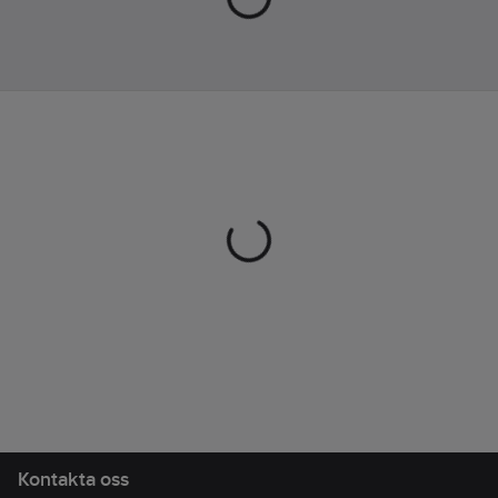
svarta finishen gör att
720
mm
bordet kompletterar
Ram
alla
material:
Stål
utomhusinredningar.
Material
Artikelnr:
85713530
bänkskiva/
Lev.
överdel:
RR102632
artikelnr:
Kompositmaterial
Ean
Färg
7350168266668
artikelnr:
bänkskiva/
Materialklass
BG0420
överdel:
Svart
Vikt:
145
kg
Utförande:
Med ryggstöd
Kontakta oss