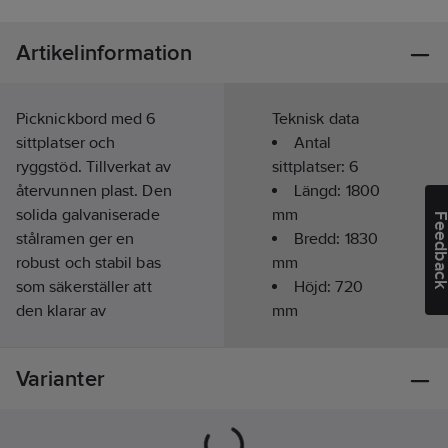
Artikelinformation
Picknickbord med 6
Teknisk data
sittplatser och
Antal
ryggstöd. Tillverkat av
sittplatser:
6
återvunnen plast. Den
Längd:
1800
solida galvaniserade
mm
Feedba
stålramen ger en
Bredd:
1830
robust och stabil bas
mm
som säkerställer att
Höjd:
720
den klarar av
mm
utomhusbruk.
Längd bord:
1800
mm
Varianter
Monteringen är enkel
Bredd bord:
med bultade delar,
780
mm
och den eleganta
Bordshöjd: