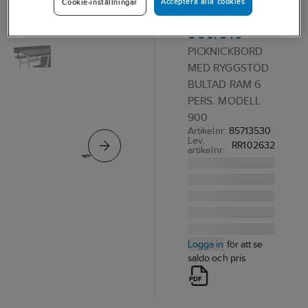
Acceptera alla cookies
Cookie-inställningar
R&R Modell
900/910
PICKNICKBORD
MED RYGGSTÖD
BULTAD RAM 6
PERS. MODELL
900
Artikelnr:
85713530
Lev.
RR102632
artikelnr:
Logga in
för att se
saldo och pris