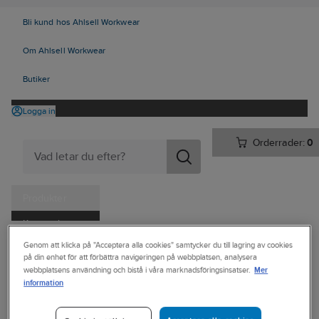
Bli kund hos Ahlsell Workwear
Om Ahlsell Workwear
Butiker
Logga in
Orderrader:
0
Produkter
Kampanjer
Ahlsell
Produkter
Trädgård & Fritid
Utemiljö
Utemöbler
Genom att klicka på "Acceptera alla cookies" samtycker du till lagring av cookies
Tjänster
på din enhet för att förbättra navigeringen på webbplatsen, analysera
Sittmöbler
Bänkbord
Mer
webbplatsens användning och bistå i våra marknadsföringsinsatser.
Kataloger
information
R&R
Handla hos oss
Picknickbord