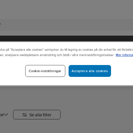
cka på "Acceptera alla cookies" samtycker du till lagring av cookies på din enhet för att förbätt
Mer informa
en, analysera webbplatsens användning och bistå i våra marknadsföringsinsatser.
Grillar
El
Acceptera alla cookies
Cookie-inställningar
Se alla filter
at