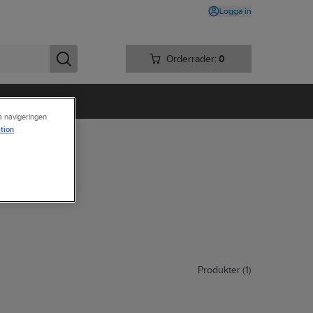
Logga in
Orderrader:
0
ra navigeringen
tion
Produkter (1)