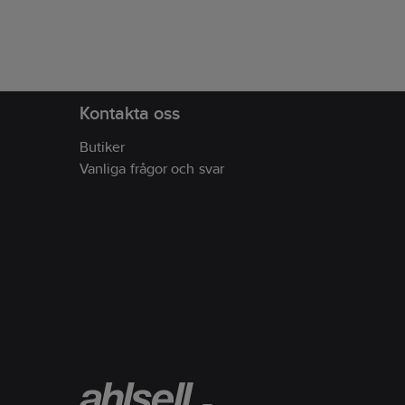
koll på värmen under tillagningen.
Elgrillen passar perfekt för balkong,
uteplats eller terrass och kan
kombineras med Muurikkas sortiment
av pannor och stekhällar – ta bara
bort gallret och byt panna för att
anpassa matlagningen efter behov.
Kontakta oss
Butiker
Vanliga frågor och svar