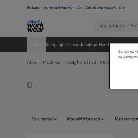
Bli kund hos Ahlsell Workwear
Om Ahlsell Workwear
Butiker
Produkter
Kampanjer
Tjänster
Kataloger
Handla hos oss
Genom att kli
på webbplats
Ahlsell
Produkter
Trädgård & Fritid
Utomhusmatlagning
El
Varumärke
Modell/Utförande
Med termost