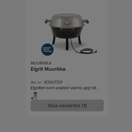
MUURIKKA
Elgrill Muurikka
Art. nr.:
83507331
Elgrillen som snabbt värms upp till
hög och jämn temperatur och har en
generös grillyta. Med vred och
steglös värmereglering justerar du
Visa varianter (1)
enkelt värmen efter behov.
Det praktiska locket med inbyggd
termometer gör det enkelt att hålla