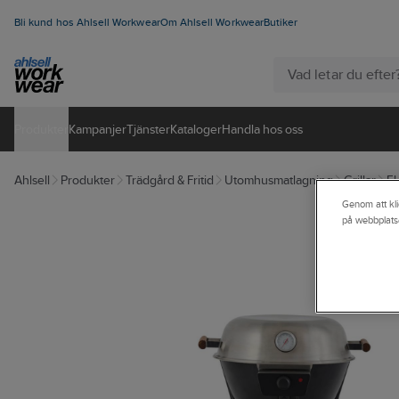
Bli kund hos Ahlsell Workwear
Om Ahlsell Workwear
Butiker
Produkter
Kampanjer
Tjänster
Kataloger
Handla hos oss
Ahlsell
Produkter
Trädgård & Fritid
Utomhusmatlagning
Grillar
El
Genom att kli
på webbplats