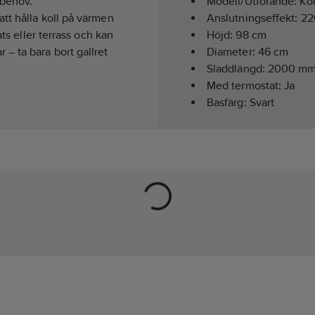
 behov.
Modell/Utförande:
Kon
tt hålla koll på värmen
Anslutningseffekt:
22
ts eller terrass och kan
Höjd:
98
cm
– ta bara bort gallret
Diameter:
46
cm
Sladdlängd:
2000
m
Med termostat:
Ja
Basfärg:
Svart