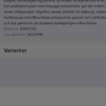
steglös värmereglering justerar du enkelt temperaturen efter
Det praktiska locket med inbyggd termometer gör det enkelt a
under tillagningen. Elgrillen passar perfekt för balkong, utepla
kombineras med Muurikkas sortiment av pannor och stekhällar 
och byt panna för att anpassa matlagningen efter behov.
Artikelnr:
83507331
Lev. artikelnr:
54220110
Ean artikelnr:
6414676027331
Materialklass
BG0280
Varianter