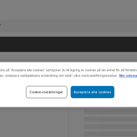
cka på "Acceptera alla cookies" samtycker du till lagring av cookies på din enhet för att förbätt
Mer informa
en, analysera webbplatsens användning och bistå i våra marknadsföringsinsatser.
MUURIKKA
Elgrill Muurikka
Acceptera alla cookies
Cookie-inställningar
ELGRILL 2200 W SVART
Artikelnr:
83507331
Lev. artikelnr:
54220110