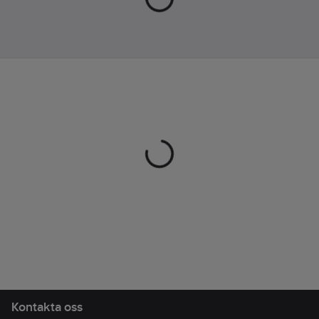
Materialklass
TJ4140
Livsmedelsanpassad:
Ja
Kontakta oss