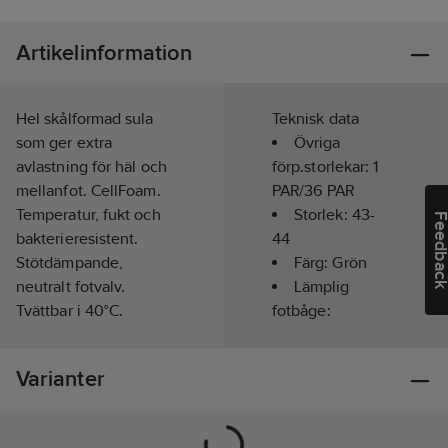
Artikelinformation
Hel skålformad sula
Teknisk data
som ger extra
Övriga
avlastning för häl och
förp.storlekar:
1
mellanfot. CellFoam.
PAR/36 PAR
Temperatur, fukt och
Storlek:
43-
Feedba
bakterieresistent.
44
Stötdämpande,
Färg:
Grön
neutralt fotvalv.
Lämplig
Tvättbar i 40°C.
fotbåge:
Livsmedelsanpassad.
Medium profil
Artikelnr:
180387
ESD-testad
Varianter
Lev. artikelnr:
1800F
(elektrostatisk
Ean
urladdning):
Ja
0091800000062
artikelnr: