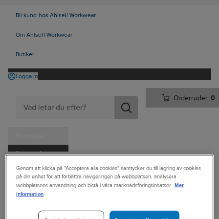
Bli kund hos Ahlsell Workwear
Om Ahlsell Workwear
Butiker
Logga in
Orderrader:
0
Produkter
Kampanjer
Ahlsell
Produkter
Personligt skydd
Skor
Sulor och tillbehör
Genom att klicka på "Acceptera alla cookies" samtycker du till lagring av cookies
Tjänster
på din enhet för att förbättra navigeringen på webbplatsen, analysera
Inläggssulor
Mer
webbplatsens användning och bistå i våra marknadsföringsinsatser.
Kataloger
information
ADAPT
Handla hos oss
Inläggssula