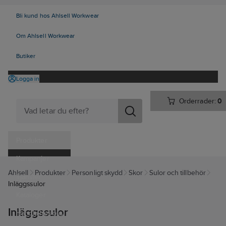
Bli kund hos Ahlsell Workwear
Om Ahlsell Workwear
Butiker
Logga in
Orderrader:
0
Produkter
Kampanjer
Ahlsell
Produkter
Personligt skydd
Skor
Sulor och tillbehör
Tjänster
Inläggssulor
Kataloger
Inläggssulor
Handla hos oss