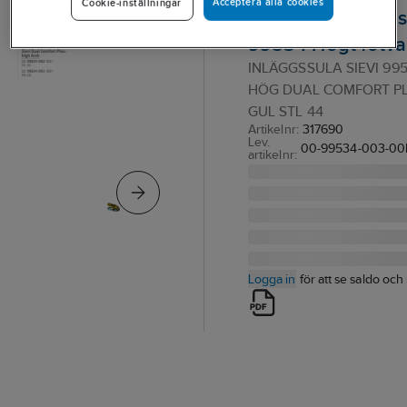
Acceptera alla cookies
Cookie-inställningar
Dual Comfort Plu
99534 Högt fotva
INLÄGGSSULA SIEVI 99
HÖG DUAL COMFORT P
GUL STL 44
Artikelnr:
317690
Lev.
00-99534-003-00
artikelnr:
Logga in
för att se saldo och 