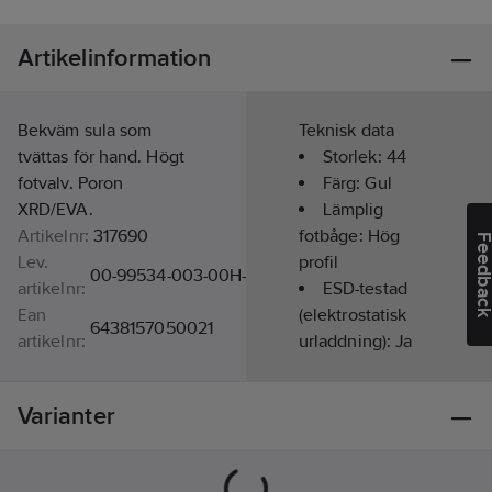
Artikelinformation
Bekväm sula som
Teknisk data
tvättas för hand. Högt
Storlek:
44
fotvalv. Poron
Färg:
Gul
XRD/EVA.
Lämplig
Artikelnr:
317690
fotbåge:
Hög
Feedba
Lev.
profil
00-99534-003-00H-44
artikelnr:
ESD-testad
Ean
(elektrostatisk
6438157050021
artikelnr:
urladdning):
Ja
Materialklass
TJ4010
Ergonomisk
uppbyggnad:
Varianter
Ja
Kön:
Unisex
Material: