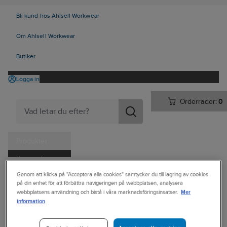
Bli kund hos Ahlsell Workwear
Om Ahlsell Workwear
Butiker
Logga in
Orderrader:
0
Produkter
Kampanjer
Ahlsell
Produkter
Personligt skydd
Skor
Sulor och tillbehör
Genom att klicka på "Acceptera alla cookies" samtycker du till lagring av cookies
Tjänster
på din enhet för att förbättra navigeringen på webbplatsen, analysera
Inläggssulor
Mer
webbplatsens användning och bistå i våra marknadsföringsinsatser.
Kataloger
information
SIEVI
Handla hos oss
Inläggssula Sievi