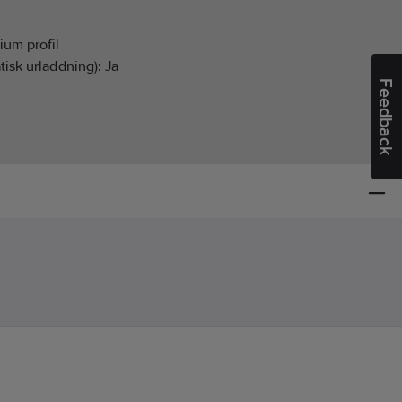
um profil
tisk urladdning):
Ja
Feedback