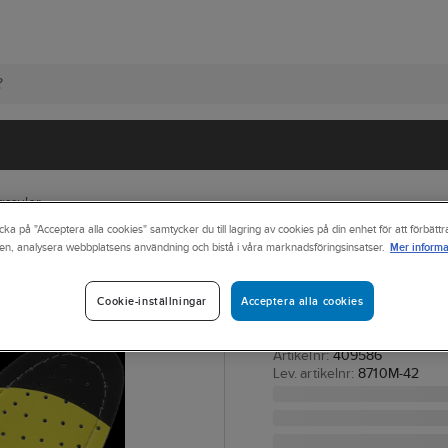
gssulor
cka på "Acceptera alla cookies" samtycker du till lagring av cookies på din enhet för att förbätt
Mer informa
en, analysera webbplatsens användning och bistå i våra marknadsföringsinsatser.
JALAS
Inläggssula Jal
fotvalv
Acceptera alla cookies
Cookie-inställningar
INLÄGGSSULA JALAS 8
Artikelnr:
409586
Lev. artikelnr:
8710M-42