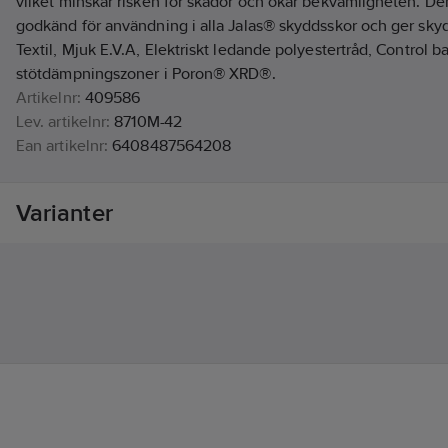
vilket minskar risken för skador och ökar bekvämligheten. De
godkänd för användning i alla Jalas® skyddsskor och ger sky
Textil, Mjuk E.V.A, Elektriskt ledande polyestertråd, Control b
stötdämpningszoner i Poron® XRD®.
Artikelnr:
409586
Lev. artikelnr:
8710M-42
Ean artikelnr:
6408487564208
Materialklass
TJ4020
Varianter