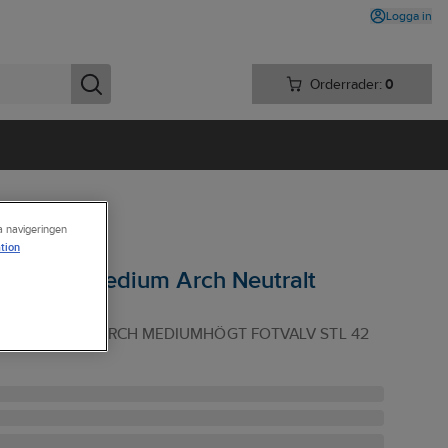
Logga in
Orderrader:
0
ra navigeringen
tion
as 8710M Medium Arch Neutralt
710M MEDIUM ARCH MEDIUMHÖGT FOTVALV STL 42