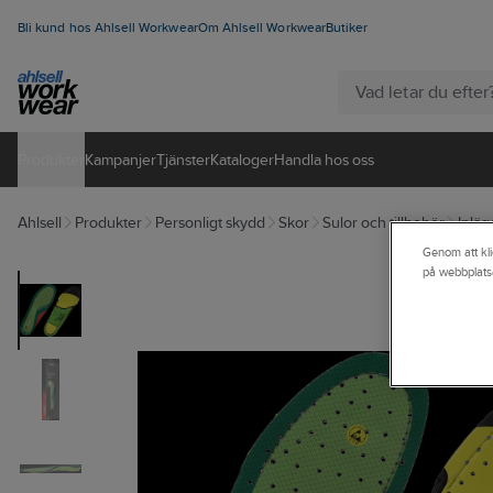
Bli kund hos Ahlsell Workwear
Om Ahlsell Workwear
Butiker
Produkter
Kampanjer
Tjänster
Kataloger
Handla hos oss
Ahlsell
Produkter
Personligt skydd
Skor
Sulor och tillbehör
Inläg
Genom att kli
på webbplats