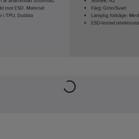
n är anatomiskt utformad,
Storlek:
42
dd mot ESD. Material:
Färg:
Grön/Svart
ar i TPU, Dubbla
Lämplig fotbåge:
Medi
ESD-testad (elektrosta