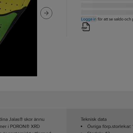
Logga in
för att se saldo och 
 dina Jalas® skor ännu
Teknisk data
zoner i PORON® XRD
Övriga förp.storlekar: