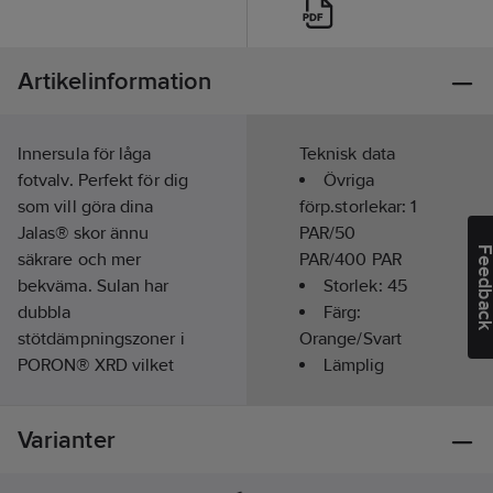
Artikelinformation
Innersula för låga
Teknisk data
fotvalv. Perfekt för dig
Övriga
som vill göra dina
förp.storlekar:
1
Jalas® skor ännu
PAR/50
Feedba
säkrare och mer
PAR/400 PAR
bekväma. Sulan har
Storlek:
45
dubbla
Färg:
stötdämpningszoner i
Orange/Svart
PORON® XRD vilket
Lämplig
minskar risken för
fotbåge:
Låg
skador och ökar
profil
Varianter
bekvämligheten. Den
ESD-testad
är anatomiskt
(elektrostatisk