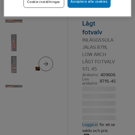
Acceptera alla cookies
Cookie-inställningar
Jalas 8711L
Low Arch
Lågt
fotvalv
INLÄGGSSULA
JALAS 8711L
LOW ARCH
LÅGT FOTVALV
STL 45
Artikelnr:
409606
Lev.
8711L-45
artikelnr:
Logga in
för att se
saldo och pris