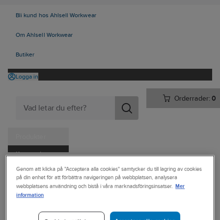
Bli kund hos Ahlsell Workwear
Om Ahlsell Workwear
Butiker
Logga in
Orderrader:
0
Produkter
Kampanjer
Ahlsell
Produkter
Personligt skydd
Skor
Sulor och tillbehör
Genom att klicka på "Acceptera alla cookies" samtycker du till lagring av cookies
Tjänster
på din enhet för att förbättra navigeringen på webbplatsen, analysera
Inläggssulor
Mer
webbplatsens användning och bistå i våra marknadsföringsinsatser.
Kataloger
information
BANDI
Handla hos oss
Inläggssula