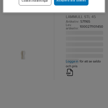
Acceptera alla cookies
Cookie-inställningar
Lammull
INLÄGGSSULA
LAMMULL STL 45
Artikelnr:
571165
Lev.
1000271101450
artikelnr:
Logga in
för att se saldo
och pris