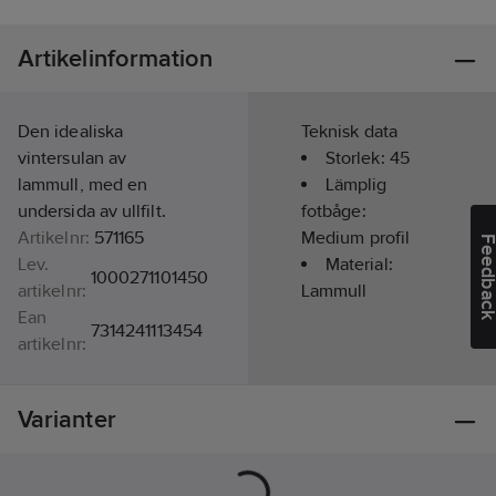
Artikelinformation
Den idealiska
Teknisk data
vintersulan av
Storlek:
45
lammull, med en
Lämplig
undersida av ullfilt.
fotbåge:
Artikelnr:
571165
Medium profil
Feedba
Lev.
Material:
1000271101450
artikelnr:
Lammull
Ean
7314241113454
artikelnr:
Materialklass
TJ4090
Varianter