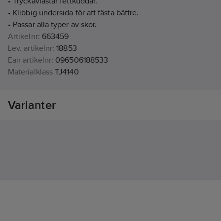
• Tryckavlastar fettkuddar.
• Klibbig undersida för att fästa bättre.
• Passar alla typer av skor.
Artikelnr:
663459
Lev. artikelnr:
18853
Ean artikelnr:
096506188533
Materialklass
TJ4140
Varianter