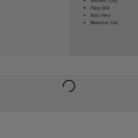
Storlek:
L/XL
Färg:
Blå
Kön:
Herr
Material:
Gel