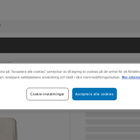
gssulor
cka på "Acceptera alla cookies" samtycker du till lagring av cookies på din enhet för att förbätt
Mer informa
en, analysera webbplatsens användning och bistå i våra marknadsföringsinsatser.
ADAPT
Hälkopp Adapt 
Acceptera alla cookies
Cookie-inställningar
HÄLKOPP GEL ADAPT STL
Artikelnr:
663459
Lev. artikelnr:
18853