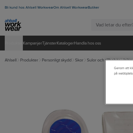
Bli kund hos Ahlsell Workwear
Om Ahlsell Workwear
Butiker
Produkter
Kampanjer
Tjänster
Kataloger
Handla hos oss
Ahlsell
Produkter
Personligt skydd
Skor
Sulor och tillbehör
Inläg
Genom att kli
på webbplats