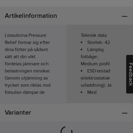
Artikelinformation
Lössulorna Pressure
Teknisk data
Relief formar sig efter
Storlek:
42
dina fötter på sådant
Lämplig
sätt att din vikt
fotbåge:
fördelas jämnare och
Medium profil
Feedba
belastningen minskar.
ESD-testad
Genom utjämning av
(elektrostatisk
trycket som riktas mot
urladdning):
Ja
fotsulan dämpar de
Med
slag som orsakas av
stötdämpare:
Ja
stegen och riktas mot
Varianter
underkroppen, och
hjälper till att på ett
neutralt sätt stabilisera