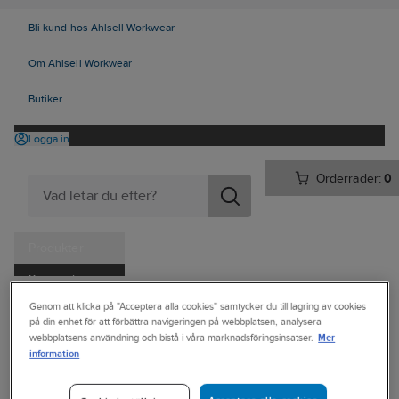
Bli kund hos Ahlsell Workwear
Om Ahlsell Workwear
Butiker
Logga in
Orderrader:
0
Produkter
Kampanjer
Ahlsell
Produkter
Personligt skydd
Skor
Sulor och tillbehör
Genom att klicka på "Acceptera alla cookies" samtycker du till lagring av cookies
Tjänster
på din enhet för att förbättra navigeringen på webbplatsen, analysera
Inläggssulor
Mer
webbplatsens användning och bistå i våra marknadsföringsinsatser.
Kataloger
information
SIEVI
Handla hos oss
Inläggssula Sievi