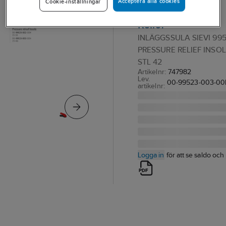
Acceptera alla cookies
Cookie-inställningar
99523 Pressure
Relief
INLÄGGSSULA SIEVI 99
PRESSURE RELIEF INSO
STL 42
Artikelnr:
747982
Lev.
00-99523-003-00
artikelnr:
Logga in
för att se saldo och 