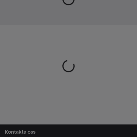
dina fötters position
och stödja din
naturliga gångstil.
Antistatisk och ESD-
godkänd.
Maskintvättbar 40 ˚C.
Artikelnr:
747982
Lev.
00-99523-003-00H-42
artikelnr:
Ean
6438157214027
artikelnr:
Materialklass
TJ4010
Kontakta oss