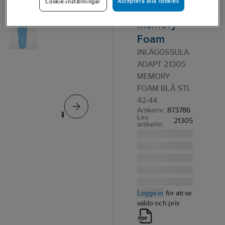
Acceptera alla cookies
Cookie-inställningar
Adapt
Memory
Foam
INLÄGGSSULA
ADAPT 21305
MEMORY
FOAM BLÅ STL
42-44
Artikelnr:
873786
Lev.
21305
artikelnr:
Logga in
för att se
saldo och pris