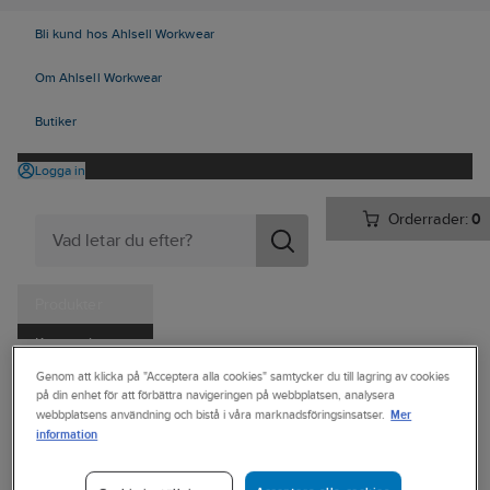
Bli kund hos Ahlsell Workwear
Om Ahlsell Workwear
Butiker
Logga in
Orderrader:
0
Produkter
Kampanjer
Ahlsell
Produkter
Personligt skydd
Skor
Sulor och tillbehör
Genom att klicka på "Acceptera alla cookies" samtycker du till lagring av cookies
Tjänster
på din enhet för att förbättra navigeringen på webbplatsen, analysera
Inläggssulor
Mer
webbplatsens användning och bistå i våra marknadsföringsinsatser.
Kataloger
information
FOOTLAB
Handla hos oss
Inläggssula