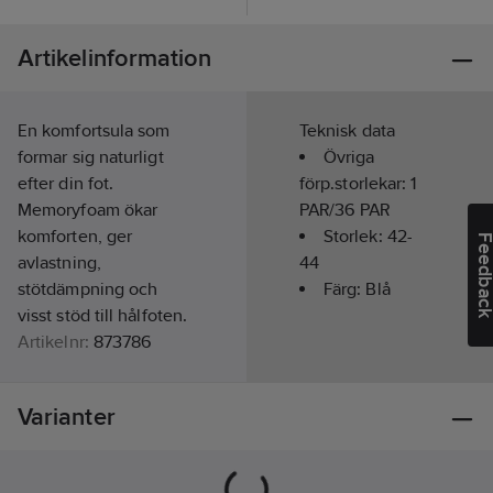
Artikelinformation
En komfortsula som
Teknisk data
formar sig naturligt
Övriga
efter din fot.
förp.storlekar:
1
Memoryfoam ökar
PAR/36 PAR
komforten, ger
Storlek:
42-
Feedba
avlastning,
44
stötdämpning och
Färg:
Blå
visst stöd till hålfoten.
Artikelnr:
873786
Lev. artikelnr:
21305
Ean
3700006213059
Varianter
artikelnr:
Materialklass
TJ4140